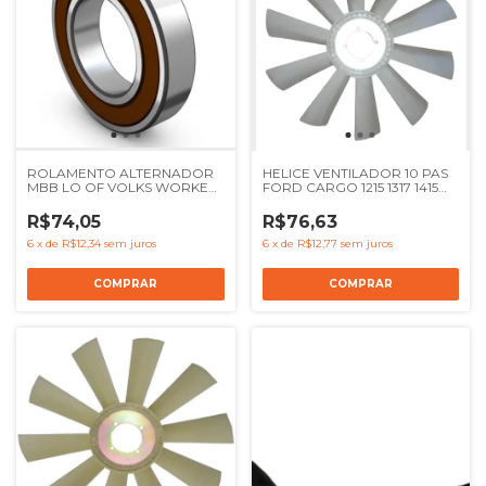
ROLAMENTO ALTERNADOR
HELICE VENTILADOR 10 PAS
MBB LO OF VOLKS WORKER
FORD CARGO 1215 1317 1415
DELIVERY FORD F STRALIS -
1517 1521 1622 1721 1722 1731
Ref 0089818425 2TB903221B
F12000 F14000 F16000 - REF
R$74,05
R$76,63
2SL121303
6
x
de
R$12,34
sem juros
6
x
de
R$12,77
sem juros