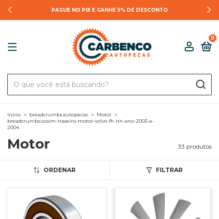
PAGUE NO PIX E GANHE 5% DE DESCONTO
0
Início
>
breadcrumbs.autopecas
>
Motor
>
breadcrumbs.coxim-traseiro-motor-volvo-fh-nh-ano-2003-a-
2004
Motor
33 produtos
ORDENAR
FILTRAR