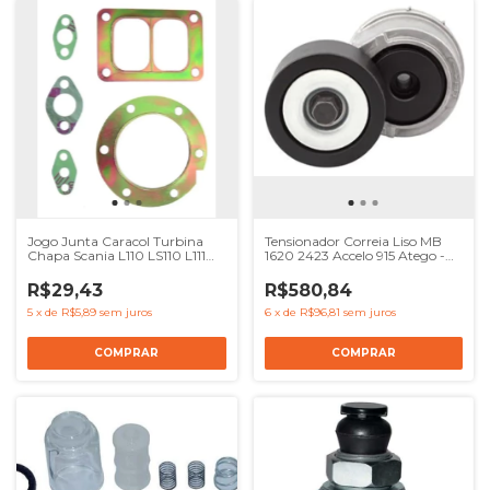
Jogo Junta Caracol Turbina
Tensionador Correia Liso MB
Chapa Scania L110 LS110 L111
1620 2423 Accelo 915 Atego -
LS11 Onibus BR116 BR112 - Ref
Ref 9062004570
149069X
R$29,43
R$580,84
5
x
de
R$5,89
sem juros
6
x
de
R$96,81
sem juros