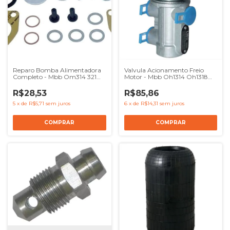
Reparo Bomba Alimentadora
Valvula Acionamento Freio
Completo - Mbb Om314 321
Motor - Mbb Oh1314 Oh1318
326 352
Oh1420
R$28,53
R$85,86
5
x
de
R$5,71
sem juros
6
x
de
R$14,31
sem juros