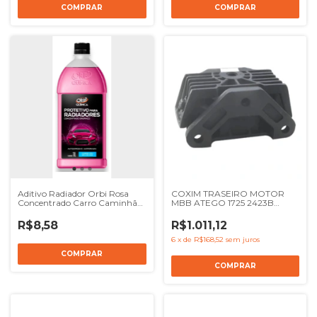
Aditivo Radiador Orbi Rosa
COXIM TRASEIRO MOTOR
Concentrado Carro Caminhão
MBB ATEGO 1725 2423B
1l - Ref Orbi5530
2423K 2425 - REF 9582400918
R3308
R$8,58
R$1.011,12
6
x
de
R$168,52
sem juros