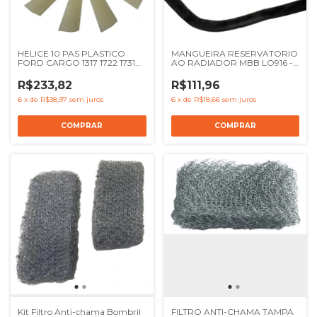
HELICE 10 PAS PLASTICO
MANGUEIRA RESERVATORIO
FORD CARGO 1317 1722 1731
AO RADIADOR MBB LO916 -
1622 1521 2421 1717 1721 1517 -
REF 9795013582
REF 2SL121303 96HU8600AA
R$233,82
R$111,96
96TU8600A 1932055
6
x
de
R$38,97
sem juros
6
x
de
R$18,66
sem juros
Kit Filtro Anti-chama Bombril
FILTRO ANTI-CHAMA TAMPA