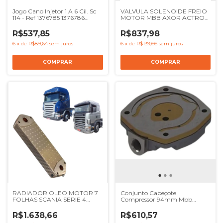
Jogo Cano Injetor 1 A 6 Cil. Sc
VALVULA SOLENOIDE FREIO
114 - Ref 1376785 1376786
MOTOR MBB AXOR ACTROS
1376787 1376788 1376789
- REF 5410560304
1376790
R$537,85
R$837,98
6
x
de
R$89,64
sem juros
6
x
de
R$139,66
sem juros
RADIADOR OLEO MOTOR 7
Conjunto Cabeçote
FOLHAS SCANIA SERIE 4
Compressor 94mm Mbb
SERIE 5 - REF 1333183 1900032
OM366 OM352 OM364 - Ref
1448933 1543688 1400861
KGM1294
R$1.638,66
R$610,57