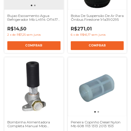
Bujao Escoamento Agua
Bolsa De Suspensão De Ar Para
Refrigerador Mb Ln914 Of1417
Ônibus Firestone 1r1a390295
1721 1215
R$14,50
R$271,01
2
x
de
R$7,25
sem juros
6
x
de
R$45,17
sem juros
Bombinha Alimentadora
Peneira Copinho Diesel Nylon
Completa Manual Mbb
Mb 608 1113 1313 2013 1513
Om357 709 712