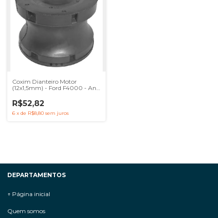
Coxim Dianteiro Motor
(12x1,5mm) - Ford F4000 - Ano
94 A 98 F6000 F11000
R$52,82
6
x
de
R$8,80
sem juros
DEPARTAMENTOS
↑ Página inicial
Quem somos