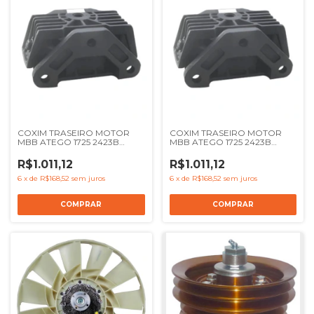
COXIM TRASEIRO MOTOR
COXIM TRASEIRO MOTOR
MBB ATEGO 1725 2423B
MBB ATEGO 1725 2423B
2423K 2425 - REF 9582400918
2423K 2425 - REF 9582400918
R3308
R3308
R$1.011,12
R$1.011,12
6
x
de
R$168,52
sem juros
6
x
de
R$168,52
sem juros