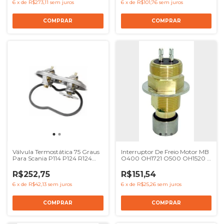
6
x
de
R$273,11
sem juros
6
x
de
R$101,76
sem juros
Válvula Termostática 75 Graus
Interruptor De Freio Motor MB
Para Scania P114 P124 R124
O400 OH1721 O500 OH1520 -
Wahler - Ref 1404924
Ref 3845400001
R$252,75
R$151,54
6
x
de
R$42,13
sem juros
6
x
de
R$25,26
sem juros