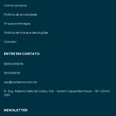
Como comprar
Política de privacidade
Prazos e entregas
Política de trocas e devoluções
Contato
ENTRE EM CONTATO
5511947359119
11947359119
sac@carbenco.com.br
R. Srg. Alberto Melo da Costa, 146 - Jardim JapaoSão Paulo - SP, 02142-
050
NEWSLETTER