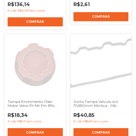
R$136,14
R$2,61
6
x
de
R$22,69
sem juros
Tampa Enchimento Oleo
Junta Tampa Valvula 4cil
Motor Volvo Fh Nh Fm B9s
17x550mm Nitrilica - Mb
B12m
Om904 Om924
R$18,34
R$40,85
3
x
de
R$6,11
sem juros
6
x
de
R$6,81
sem juros