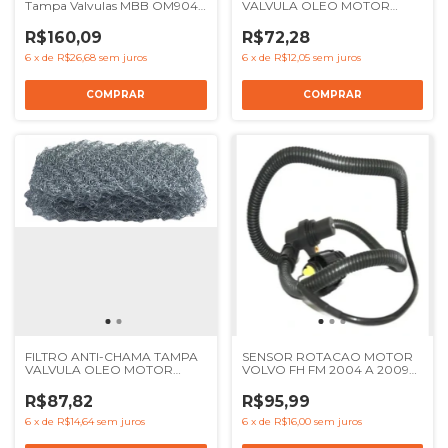
Tampa Valvulas MBB OM904
VALVULA OLEO MOTOR
OM924 - Ref 9040160134
MENOR MBB OM904 OM906
9040160234
- REF 9040160134
R$160,09
R$72,28
6
x
de
R$26,68
sem juros
6
x
de
R$12,05
sem juros
FILTRO ANTI-CHAMA TAMPA
SENSOR ROTACAO MOTOR
VALVULA OLEO MOTOR
VOLVO FH FM 2004 A 2009
MAIOR MBB OM904 OM906 -
NH - REF 20508011 20374282
REF 9040160234
R$87,82
R$95,99
6
x
de
R$14,64
sem juros
6
x
de
R$16,00
sem juros