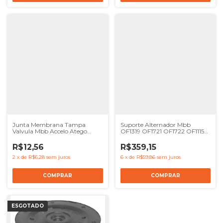
Junta Membrana Tampa
Suporte Alternador Mbb
Valvula Mbb Accelo Atego
OF1319 OF1721 OF1722 OF1115
Om906 Om904 -
Motor OM904 OM906 OM924
0000180233
OM926
R$12,56
R$359,15
2
x
de
R$6,28
sem juros
6
x
de
R$59,86
sem juros
ESGOTADO