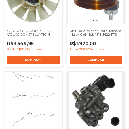
CJ VISCOSO COMPLETO
Kit Eixo Alavanca Polia Tensora
VOLKS CONSTELLATION
Maior Cpl Mbb 1618 1622 1719
17260 17280 VTRONIC 24260
24280 26280 31280 - REF
R$3.549,95
R$1.920,00
2T2121301L
6
x
de
R$591,66
sem juros
6
x
de
R$320,00
sem juros