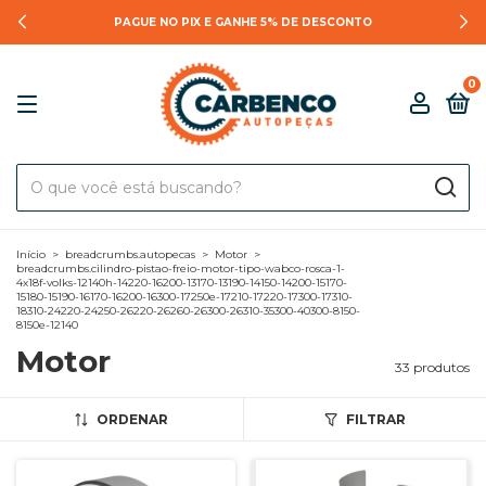
PAGUE NO PIX E GANHE 5% DE DESCONTO
0
Início
>
breadcrumbs.autopecas
>
Motor
>
breadcrumbs.cilindro-pistao-freio-motor-tipo-wabco-rosca-1-
4x18f-volks-12140h-14220-16200-13170-13190-14150-14200-15170-
15180-15190-16170-16200-16300-17250e-17210-17220-17300-17310-
18310-24220-24250-26220-26260-26300-26310-35300-40300-8150-
8150e-12140
Motor
33 produtos
ORDENAR
FILTRAR