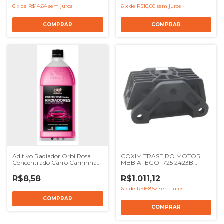
6
x
de
R$14,64
sem juros
6
x
de
R$16,00
sem juros
Aditivo Radiador Orbi Rosa
COXIM TRASEIRO MOTOR
Concentrado Carro Caminhão
MBB ATEGO 1725 2423B
1l - Ref Orbi5530
2423K 2425 - REF 9582400918
R3308
R$8,58
R$1.011,12
6
x
de
R$168,52
sem juros