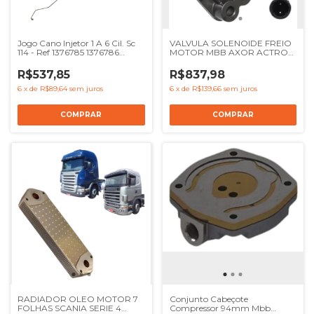
Jogo Cano Injetor 1 A 6 Cil. Sc
VALVULA SOLENOIDE FREIO
114 - Ref 1376785 1376786
MOTOR MBB AXOR ACTROS
1376787 1376788 1376789
- REF 5410560304
1376790
R$537,85
R$837,98
6
x
de
R$89,64
sem juros
6
x
de
R$139,66
sem juros
RADIADOR OLEO MOTOR 7
Conjunto Cabeçote
FOLHAS SCANIA SERIE 4
Compressor 94mm Mbb