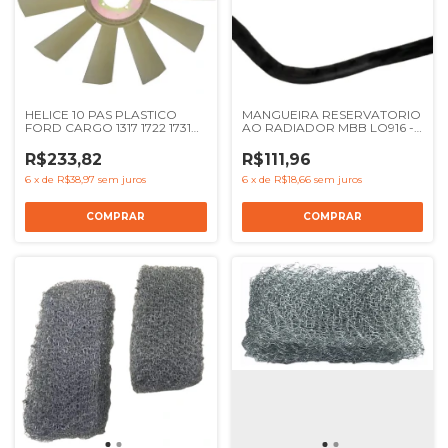
HELICE 10 PAS PLASTICO
MANGUEIRA RESERVATORIO
FORD CARGO 1317 1722 1731
AO RADIADOR MBB LO916 -
1622 1521 2421 1717 1721 1517 -
REF 9795013582
REF 2SL121303 96HU8600AA
R$233,82
R$111,96
96TU8600A 1932055
6
x
de
R$38,97
sem juros
6
x
de
R$18,66
sem juros