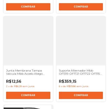
Junta Membrana Tampa
Suporte Alternador Mbb
Valvula Mbb Accelo Atego
OF1319 OF1721 OF1722 OF1115
Om906 Om904 -
Motor OM904 OM906 OM924
0000180233
OM926
R$12,56
R$359,15
2
x
de
R$6,28
sem juros
6
x
de
R$59,86
sem juros