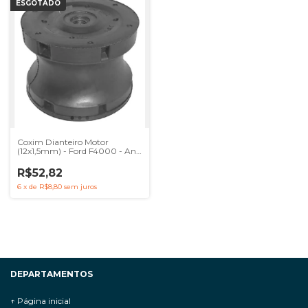
ESGOTADO
Coxim Dianteiro Motor
(12x1,5mm) - Ford F4000 - Ano
94 A 98 F6000 F11000
R$52,82
6
x
de
R$8,80
sem juros
DEPARTAMENTOS
↑ Página inicial