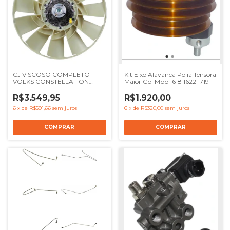
CJ VISCOSO COMPLETO
Kit Eixo Alavanca Polia Tensora
VOLKS CONSTELLATION
Maior Cpl Mbb 1618 1622 1719
17260 17280 VTRONIC 24260
24280 26280 31280 - REF
R$3.549,95
R$1.920,00
2T2121301L
6
x
de
R$591,66
sem juros
6
x
de
R$320,00
sem juros