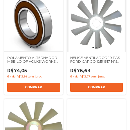
ROLAMENTO ALTERNADOR
HELICE VENTILADOR 10 PAS
MBB LO OF VOLKS WORKER
FORD CARGO 1215 1317 1415
DELIVERY FORD F STRALIS -
1517 1521 1622 1721 1722 1731
Ref 0089818425 2TB903221B
F12000 F14000 F16000 - REF
R$74,05
R$76,63
2SL121303
6
x
de
R$12,34
sem juros
6
x
de
R$12,77
sem juros