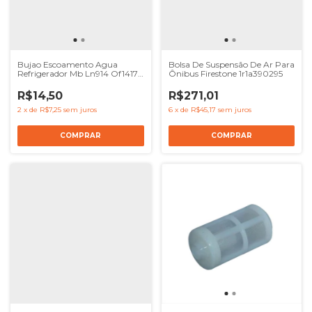
Bujao Escoamento Agua
Bolsa De Suspensão De Ar Para
Refrigerador Mb Ln914 Of1417
Ônibus Firestone 1r1a390295
1721 1215
R$14,50
R$271,01
2
x
de
R$7,25
sem juros
6
x
de
R$45,17
sem juros