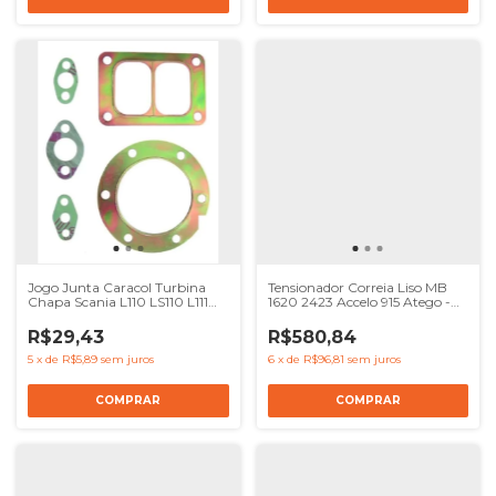
Jogo Junta Caracol Turbina
Tensionador Correia Liso MB
Chapa Scania L110 LS110 L111
1620 2423 Accelo 915 Atego -
LS11 Onibus BR116 BR112 - Ref
Ref 9062004570
149069X
R$29,43
R$580,84
5
x
de
R$5,89
sem juros
6
x
de
R$96,81
sem juros