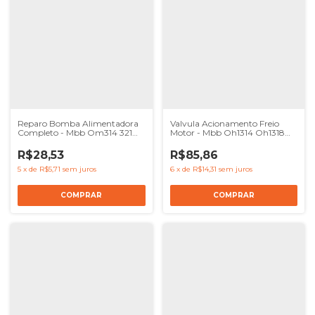
Reparo Bomba Alimentadora
Valvula Acionamento Freio
Completo - Mbb Om314 321
Motor - Mbb Oh1314 Oh1318
326 352
Oh1420
R$28,53
R$85,86
5
x
de
R$5,71
sem juros
6
x
de
R$14,31
sem juros