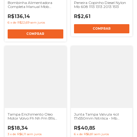
Bombinha Alimentadora
Peneira Copinho Diesel Nylon
Completa Manual Mbb
Mb 608 1113 1313 2013 1513
Om357 709 712
R$136,14
R$2,61
6
x
de
R$22,69
sem juros
Tampa Enchimento Oleo
Junta Tampa Valvula 4cil
Motor Volvo Fh Nh Fm B9s
17x550mm Nitrilica - Mb
B12m
Om904 Om924
R$18,34
R$40,85
3
x
de
R$6,11
sem juros
6
x
de
R$6,81
sem juros