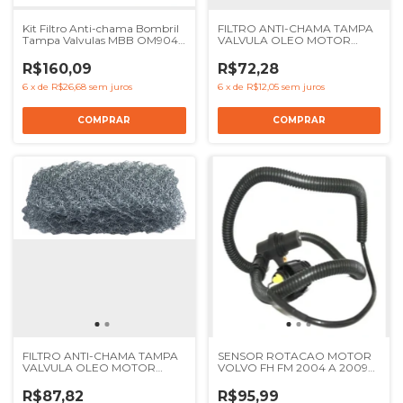
Kit Filtro Anti-chama Bombril
FILTRO ANTI-CHAMA TAMPA
Tampa Valvulas MBB OM904
VALVULA OLEO MOTOR
OM924 - Ref 9040160134
MENOR MBB OM904 OM906
9040160234
- REF 9040160134
R$160,09
R$72,28
6
x
de
R$26,68
sem juros
6
x
de
R$12,05
sem juros
FILTRO ANTI-CHAMA TAMPA
SENSOR ROTACAO MOTOR
VALVULA OLEO MOTOR
VOLVO FH FM 2004 A 2009
MAIOR MBB OM904 OM906 -
NH - REF 20508011 20374282
REF 9040160234
R$87,82
R$95,99