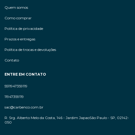
Quem somos
Como comprar
Política de privacidade
Prazos e entregas
Política de trocas e devoluções
Contato
ENTRE EM CONTATO
5511947359119
11947359119
sac@carbenco.com.br
R. Srg. Alberto Melo da Costa, 146 - Jardim JapaoSão Paulo - SP, 02142-
050