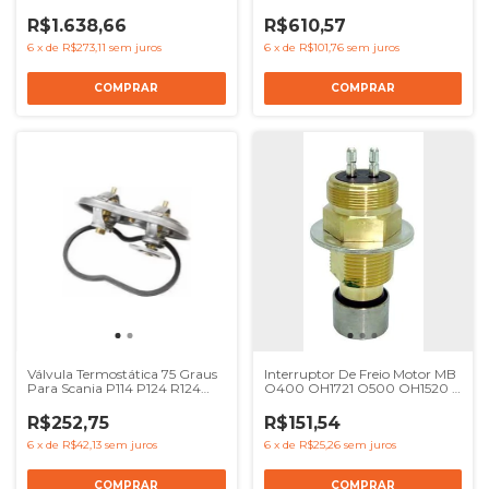
SERIE 5 - REF 1333183 1900032
OM366 OM352 OM364 - Ref
1448933 1543688 1400861
KGM1294
R$1.638,66
R$610,57
6
x
de
R$273,11
sem juros
6
x
de
R$101,76
sem juros
Válvula Termostática 75 Graus
Interruptor De Freio Motor MB
Para Scania P114 P124 R124
O400 OH1721 O500 OH1520 -
Wahler - Ref 1404924
Ref 3845400001
R$252,75
R$151,54
6
x
de
R$42,13
sem juros
6
x
de
R$25,26
sem juros