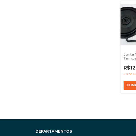
Junta
Tampa
Accel
Om904
R$12
00001
2
x
de
R
DEPARTAMENTOS