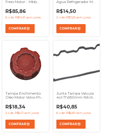
Freio Motor - Mbb
Agua Refrigerador Mb
Oh1314 Oh1318
Ln914 Of1417 1721 1215
Oh1420
R$85,86
R$14,50
6
x
de
R$14,31
sem juros
2
x
de
R$7,25
sem juros
Tampa Enchimento
Junta Tampa Valvula
Oleo Motor Volvo Fh
4cil 17x550mm Nitrilica
Nh Fm B9s B12m
- Mb Om904 Om924
R$18,34
R$40,85
3
x
de
R$6,11
sem juros
6
x
de
R$6,81
sem juros