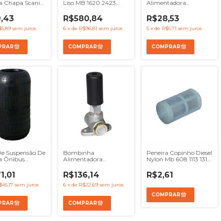
a Chapa Scania
Liso MB 1620 2423
Alimentadora
110 L111 LS11
Accelo 915 Atego - Ref
Completo - Mbb
 BR116 BR112 -
9062004570
Om314 321 326 352
,43
R$580,84
R$28,53
9069X
$5,89
sem juros
6
x
de
R$96,81
sem juros
5
x
de
R$5,71
sem juros
De Suspensão De
Bombinha
Peneira Copinho Diesel
a Ônibus
Alimentadora
Nylon Mb 608 1113 1313
one 1r1a390295
Completa Manual
2013 1513
Mbb Om357 709 712
1,01
R$136,14
R$2,61
$45,17
sem juros
6
x
de
R$22,69
sem juros