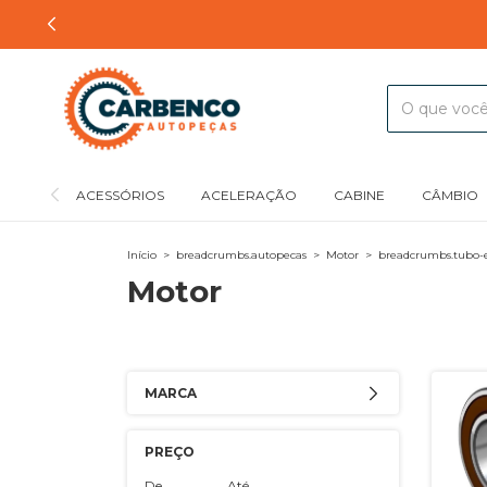
ACESSÓRIOS
ACELERAÇÃO
CABINE
CÂMBIO
Início
>
breadcrumbs.autopecas
>
Motor
>
breadcrumbs.tubo-
Motor
MARCA
PREÇO
De
Até