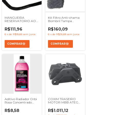
MANGUEIRA
Kit Filtro Anti-chama
RESERVATORIO AO
Bombril Tampa
RADIADOR MBB
Valvulas MBB OM904
LO916 - REF
OM924 - Ref
R$111,96
R$160,09
9795013582
9040160134
9040160234
6
x
de
R$18,66
sem juros
6
x
de
R$26,68
sem juros
Aditivo Radiador Orbi
COXIM TRASEIRO
Rosa Concentrado
MOTOR MBB ATEGO
Carro Caminhão 1l -
1725 2423B 2423K
Ref Orbi5530
2425 - REF
R$8,58
R$1.011,12
9582400918 R3308