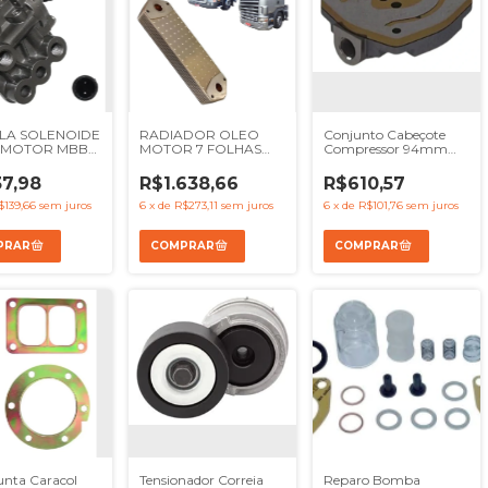
LA SOLENOIDE
RADIADOR OLEO
Conjunto Cabeçote
 MOTOR MBB
MOTOR 7 FOLHAS
Compressor 94mm
ACTROS - REF
SCANIA SERIE 4 SERIE
Mbb OM366 OM352
60304
5 - REF 1333183
OM364 - Ref KGM1294
7,98
R$1.638,66
R$610,57
1900032 1448933
1543688 1400861
$139,66
sem juros
6
x
de
R$273,11
sem juros
6
x
de
R$101,76
sem juros
unta Caracol
Tensionador Correia
Reparo Bomba