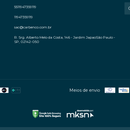
5511947359119
11947359119
sac@carbenco.com.br
R. Srg. Alberto Melo da Costa, 146 - Jardim JapaoSão Paulo -
SP, 02142-050
Meios de envio