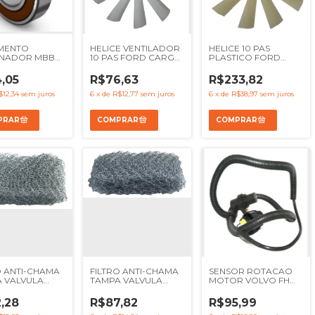
MENTO
HELICE VENTILADOR
HELICE 10 PAS
RNADOR MBB
10 PAS FORD CARGO
PLASTICO FORD
 VOLKS
1215 1317 1415 1517 1521
CARGO 1317 1722 1731
R DELIVERY
1622 1721 1722 1731
1622 1521 2421 1717 1721
,05
R$76,63
R$233,82
 STRALIS - Ref
F12000 F14000
1517 - REF 2SL121303
18425
F16000 - REF
96HU8600AA
$12,34
sem juros
6
x
de
R$12,77
sem juros
6
x
de
R$38,97
sem juros
3221B
2SL121303
96TU8600A 1932055
O ANTI-CHAMA
FILTRO ANTI-CHAMA
SENSOR ROTACAO
 VALVULA
TAMPA VALVULA
MOTOR VOLVO FH
 MOTOR
OLEO MOTOR
FM 2004 A 2009 NH -
R MBB OM904
MAIOR MBB OM904
REF 20508011
,28
R$87,82
R$95,99
 - REF
OM906 - REF
20374282