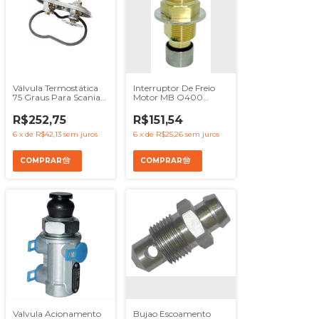
Válvula Termostática
Interruptor De Freio
75 Graus Para Scania
Motor MB O400
P114 P124 R124 Wahler
OH1721 O500 OH1520
- Ref 1404924
- Ref 3845400001
R$252,75
R$151,54
6
x
de
R$42,13
sem juros
6
x
de
R$25,26
sem juros
Valvula Acionamento
Bujao Escoamento