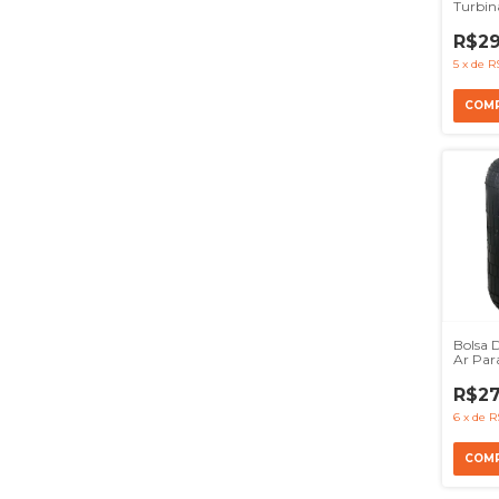
Turbin
L110 LS
Onibus
R$29
Ref 14
5
x
de
R
Bolsa 
Ar Par
Firest
R$27
6
x
de
R