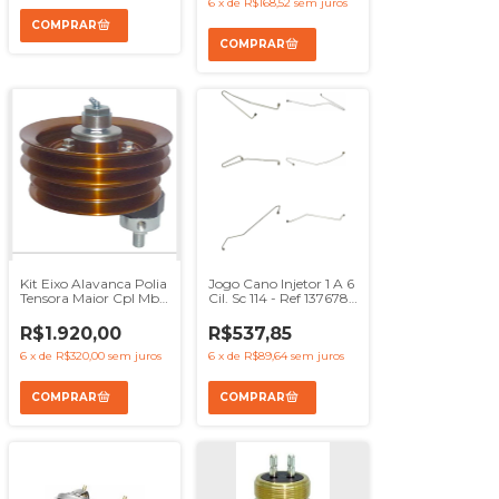
6
x
de
R$168,52
sem juros
Kit Eixo Alavanca Polia
Jogo Cano Injetor 1 A 6
Tensora Maior Cpl Mbb
Cil. Sc 114 - Ref 1376785
1618 1622 1719
1376786 1376787
1376788 1376789
R$1.920,00
R$537,85
1376790
6
x
de
R$320,00
sem juros
6
x
de
R$89,64
sem juros