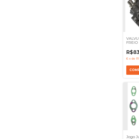
VALVU
FREIO
AXOR 
54105
R$83
6
x
de
R
Jogo J