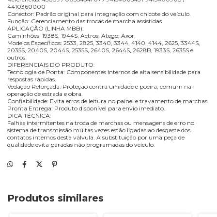
4410360000
Conector: Padrão original para integração com chicote do veículo.
Função: Gerenciamento das trocas de marcha assistidas.
APLICAÇÃO (LINHA MBB):
Caminhões: 1938S, 1944S, Actros, Atego, Axor.
Modelos Específicos: 2533, 2825, 3340, 3344, 4140, 4144, 2625, 3344S,
2035S, 2040S, 2044S, 2535S, 2640S, 2644S, 2628B, 1933S, 2635S e
outros.
DIFERENCIAIS DO PRODUTO:
Tecnologia de Ponta: Componentes internos de alta sensibilidade para
respostas rápidas.
Vedação Reforçada: Proteção contra umidade e poeira, comum na
operação de estrada e obra.
Confiabilidade: Evita erros de leitura no painel e travamento de marchas.
Pronta Entrega: Produto disponível para envio imediato.
DICA TÉCNICA:
Falhas intermitentes na troca de marchas ou mensagens de erro no
sistema de transmissão muitas vezes estão ligadas ao desgaste dos
contatos internos desta válvula. A substituição por uma peça de
qualidade evita paradas não programadas do veículo.
Produtos similares