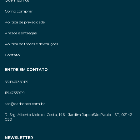
Quem somos
Como comprar
Política de privacidade
Prazos e entregas
Política de trocas e devoluções
Contato
ENTRE EM CONTATO
5511947359119
11947359119
sac@carbenco.com.br
R. Srg. Alberto Melo da Costa, 146 - Jardim JapaoSão Paulo - SP, 02142-
050
NEWSLETTER