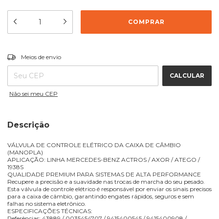
ALTERAR CEP
Entregas para o CEP:
Meios de envio
CALCULAR
Não sei meu CEP
Descrição
VÁLVULA DE CONTROLE ELÉTRICO DA CAIXA DE CÂMBIO
(MANOPLA)
APLICAÇÃO: LINHA MERCEDES-BENZ ACTROS / AXOR / ATEGO /
1938S
QUALIDADE PREMIUM PARA SISTEMAS DE ALTA PERFORMANCE
Recupere a precisão e a suavidade nas trocas de marcha do seu pesado.
Esta válvula de controle elétrico é responsável por enviar os sinais precisos
para a caixa de câmbio, garantindo engates rápidos, seguros e sem
falhas no sistema eletrônico.
ESPECIFICAÇÕES TÉCNICAS:
Referências: 43889 / 0035454707 / 9415400545 / 9415400908 /