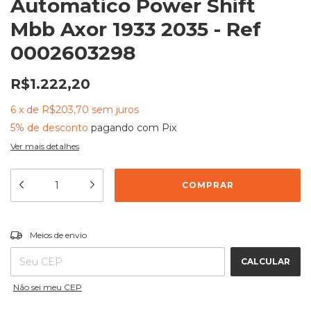
Automatico Power Shift
Mbb Axor 1933 2035 - Ref
0002603298
R$1.222,20
6
x
de
R$203,70
sem juros
5% de desconto
pagando com Pix
Ver mais detalhes
ALTERAR CEP
Entregas para o CEP:
Meios de envio
CALCULAR
Não sei meu CEP