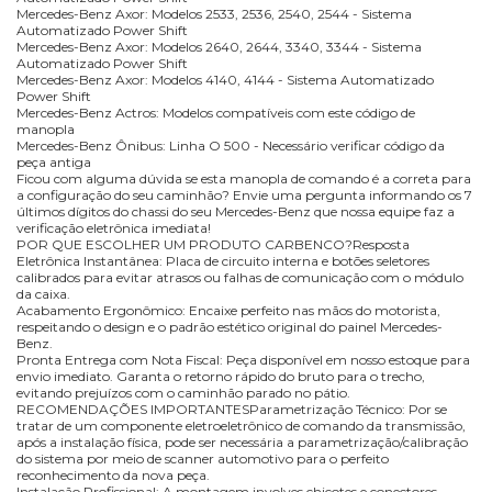
Mercedes-Benz Axor: Modelos 2533, 2536, 2540, 2544 - Sistema
Automatizado Power Shift
Mercedes-Benz Axor: Modelos 2640, 2644, 3340, 3344 - Sistema
Automatizado Power Shift
Mercedes-Benz Axor: Modelos 4140, 4144 - Sistema Automatizado
Power Shift
Mercedes-Benz Actros: Modelos compatíveis com este código de
manopla
Mercedes-Benz Ônibus: Linha O 500 - Necessário verificar código da
peça antiga
Ficou com alguma dúvida se esta manopla de comando é a correta para
a configuração do seu caminhão? Envie uma pergunta informando os 7
últimos dígitos do chassi do seu Mercedes-Benz que nossa equipe faz a
verificação eletrônica imediata!
POR QUE ESCOLHER UM PRODUTO CARBENCO?Resposta
Eletrônica Instantânea: Placa de circuito interna e botões seletores
calibrados para evitar atrasos ou falhas de comunicação com o módulo
da caixa.
Acabamento Ergonômico: Encaixe perfeito nas mãos do motorista,
respeitando o design e o padrão estético original do painel Mercedes-
Benz.
Pronta Entrega com Nota Fiscal: Peça disponível em nosso estoque para
envio imediato. Garanta o retorno rápido do bruto para o trecho,
evitando prejuízos com o caminhão parado no pátio.
RECOMENDAÇÕES IMPORTANTESParametrização Técnico: Por se
tratar de um componente eletroeletrônico de comando da transmissão,
após a instalação física, pode ser necessária a parametrização/calibração
do sistema por meio de scanner automotivo para o perfeito
reconhecimento da nova peça.
Instalação Profissional: A montagem involves chicotes e conectores