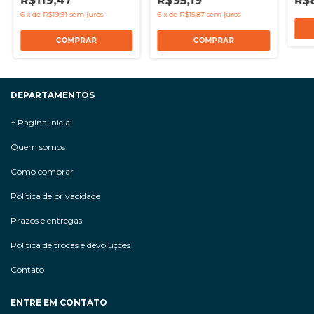
R$119,47
R$95,19
R$8
6
x
de
R$19,91
sem juros
6
x
de
R$15,87
sem juros
DEPARTAMENTOS
↑ Página inicial
Quem somos
Como comprar
Política de privacidade
Prazos e entregas
Política de trocas e devoluções
Contato
ENTRE EM CONTATO