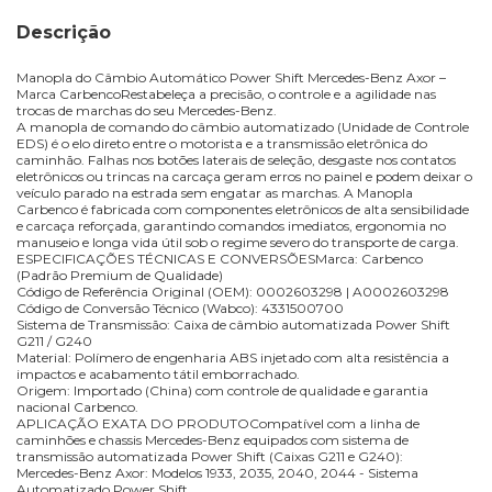
Descrição
Manopla do Câmbio Automático Power Shift Mercedes-Benz Axor –
Marca CarbencoRestabeleça a precisão, o controle e a agilidade nas
trocas de marchas do seu Mercedes-Benz.
A manopla de comando do câmbio automatizado (Unidade de Controle
EDS) é o elo direto entre o motorista e a transmissão eletrônica do
caminhão. Falhas nos botões laterais de seleção, desgaste nos contatos
eletrônicos ou trincas na carcaça geram erros no painel e podem deixar o
veículo parado na estrada sem engatar as marchas. A Manopla
Carbenco é fabricada com componentes eletrônicos de alta sensibilidade
e carcaça reforçada, garantindo comandos imediatos, ergonomia no
manuseio e longa vida útil sob o regime severo do transporte de carga.
ESPECIFICAÇÕES TÉCNICAS E CONVERSÕESMarca: Carbenco
(Padrão Premium de Qualidade)
Código de Referência Original (OEM): 0002603298 | A0002603298
Código de Conversão Técnico (Wabco): 4331500700
Sistema de Transmissão: Caixa de câmbio automatizada Power Shift
G211 / G240
Material: Polímero de engenharia ABS injetado com alta resistência a
impactos e acabamento tátil emborrachado.
Origem: Importado (China) com controle de qualidade e garantia
nacional Carbenco.
APLICAÇÃO EXATA DO PRODUTOCompatível com a linha de
caminhões e chassis Mercedes-Benz equipados com sistema de
transmissão automatizada Power Shift (Caixas G211 e G240):
Mercedes-Benz Axor: Modelos 1933, 2035, 2040, 2044 - Sistema
Automatizado Power Shift