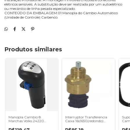
elétricos sensíveis. A substituição deve ser realizada por um autoelétrico
ou mecânico de linha pesada especializado.
CONTEÚDO DA EMBALAGEM:01 Manopla do Câmbio Automático
(Unidade de Controle) Carbenco.
Produtos similares
Manopla Cambio 8
Interruptor Transferencia
Supo
Marchas Volks 24220
Caixa 16s1650(redondo)
Camb
24250 26260 26220 31260
Volks 31370
Ln91
- Ref 2RR711259