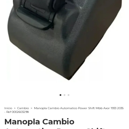
Início
>
Cambio
>
Manopla Cambio Automatico Power Shift Mbb Axor 1933 2035
- Ref 0002603298
Manopla Cambio