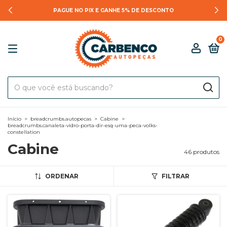
PAGUE NO PIX E GANHE 5% DE DESCONTO
0
Início
>
breadcrumbs.autopecas
>
Cabine
>
breadcrumbs.canaleta-vidro-porta-dir-esq-uma-peca-volks-
constellation
Cabine
46 produtos
ORDENAR
FILTRAR