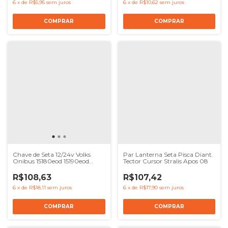
6
x
de
R$5,95
sem juros
6
x
de
R$10,62
sem juros
Chave de Seta 12/24v Volks
Par Lanterna Seta Pisca Diant.
Onibus 15180eod 15190eod
Tector Cursor Stralis Apos 08
17210eod Delivery 5140e 8150e
9150e 10160 Apos 05 - Ref
R$108,63
R$107,42
2R0953513A
6
x
de
R$18,11
sem juros
6
x
de
R$17,90
sem juros