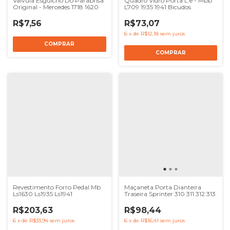
Valvula Esguicho Do Parabrisa
Quadro Vidro Porta L.e - Mbb
Original - Mercedes 1718 1620
L709 1935 1941 Bicudos
R$7,56
R$73,07
6
x
de
R$12,18
sem juros
Revestimento Forro Pedal Mb
Maçaneta Porta Dianteira
Ls1630 Ls1935 Ls1941
Traseira Sprinter 310 311 312 313
R$203,63
R$98,44
6
x
de
R$33,94
sem juros
6
x
de
R$16,41
sem juros