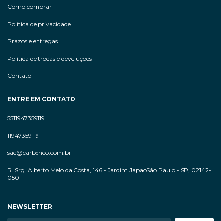
Como comprar
Política de privacidade
Prazos e entregas
Política de trocas e devoluções
Contato
ENTRE EM CONTATO
5511947359119
11947359119
sac@carbenco.com.br
R. Srg. Alberto Melo da Costa, 146 - Jardim JapaoSão Paulo - SP, 02142-
050
NEWSLETTER