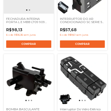
FECHADURA INTERNA
INTERRUPTOR DO AR
PORTA L.E MBB L709 909
CONDICIONADO SC SERIE 5
LE1418 710 - REF 6887207035
SERIE 6 - REF 1421862
0007201535 6687207835
R$98,13
R$57,68
6887207835
6
x
de
R$16,36
sem juros
6
x
de
R$9,61
sem juros
BOMBA BASCULANTE
Interruptor Do Vidro Elétrico