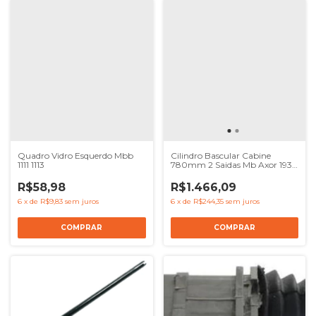
Quadro Vidro Esquerdo Mbb
Cilindro Bascular Cabine
1111 1113
780mm 2 Saidas Mb Axor 1938
2035
R$58,98
R$1.466,09
6
x
de
R$9,83
sem juros
6
x
de
R$244,35
sem juros