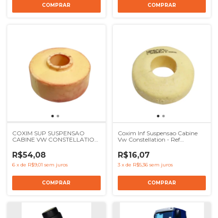
COXIM SUP SUSPENSAO
Coxim Inf Suspensao Cabine
CABINE VW CONSTELLATION
Vw Constellation - Ref
- REF 2R2899542
2R2899541
R$54,08
R$16,07
6
x
de
R$9,01
sem juros
3
x
de
R$5,36
sem juros