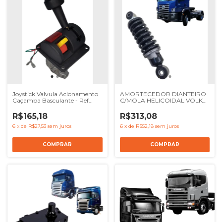
Joystick Valvula Acionamento
AMORTECEDOR DIANTEIRO
Caçamba Basculante - Ref
C/MOLA HELICOIDAL VOLKS
43798 14750650H
CONSTELLATION - REF
2T2899515
R$165,18
R$313,08
6
x
de
R$27,53
sem juros
6
x
de
R$52,18
sem juros