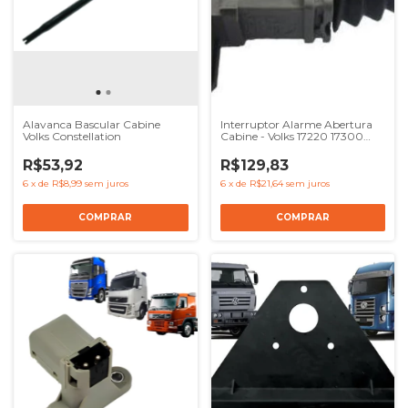
Alavanca Bascular Cabine
Interruptor Alarme Abertura
Volks Constellation
Cabine - Volks 17220 17300
17310
R$53,92
R$129,83
6
x
de
R$8,99
sem juros
6
x
de
R$21,64
sem juros