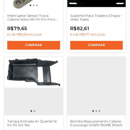
Interruptor Sensor Trava
Suporte Placa Traseira Chapa -
Cabine Volvo Nh Fh Fm Fmx
Volks Todos
20382529
R$79,65
R$82,61
6
x
de
R$13,28
sem juros
6
x
de
R$13,77
sem juros
Tampa Entrada Ar Quente Sc
Bomba Basculamento Cabine
94 114 124 164
Eurocargo 120e15 150e18 160e21