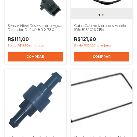
Sensor Nivel Reservatorio Agua
Cabo Cabine Mercedes Accelo
Radiador Daf Xf480 Xf530 -
915c 815 1016 715c
Ref 1689941 1850746 1740757
R$111,00
R$121,60
6
x
de
R$18,50
sem juros
6
x
de
R$20,27
sem juros