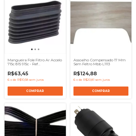
Mangueira Fole Filtro Ar Accelo
Assoalho Compensado 17 Mm
715c 815 915c - Ref
Sem Feltro Mbb L1113
0005200286
R$63,45
R$124,88
6
x
de
R$10,58
sem juros
6
x
de
R$20,81
sem juros