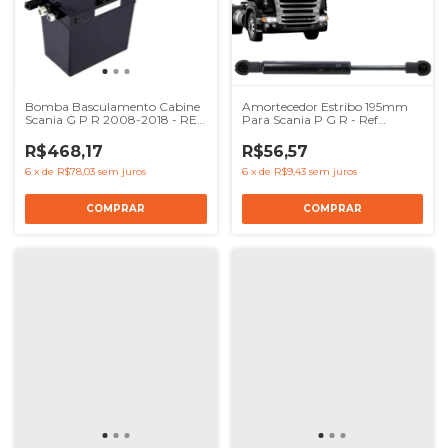
Bomba Basculamento Cabine
Amortecedor Estribo 195mm
Scania G P R 2008-2018 - REF
Para Scania P G R - Ref
1794907
1374642 106968 122137
R$468,17
R$56,57
6
x
de
R$78,03
sem juros
6
x
de
R$9,43
sem juros