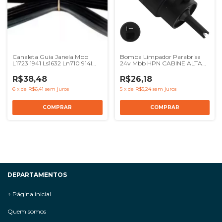
Canaleta Guia Janela Mbb
Bomba Limpador Parabrisa
L1723 1941 Ls1632 Ln710 914l
24v Mbb HPN CABINE ALTA
1618
HPN CABINE BAIXA AGL 2635
1113 1313 1317 1319
R$38,48
R$26,18
6
x
de
R$6,41
sem juros
5
x
de
R$5,24
sem juros
DEPARTAMENTOS
↑ Página inicial
Quem somos