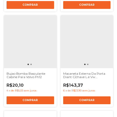
Bujao Bomba Basculante
Macaneta Externa Da Porta
Cabine Para Volvo Fh12
Diant C/chave L.e Vw
Constellation
R$20,10
R$143,37
4
x
de
R$5,03
sem juros
6
x
de
R$23,90
sem juros