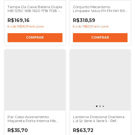
Tampa Da Caixa Bateria Dupla
Conjunto Mecanismo
MB 1215C 1618 1620 1718 1728 -
Limpador Volvo FH FM NH 1994
Ref 3845417803
A 2014 - Ref 8191758
R$169,16
R$318,59
6
x
de
R$28,19
sem juros
6
x
de
R$53,10
sem juros
Par Cabo Acionamento
Lanterna Direcional Dianteira
Maçaneta Porta Interna Mb
L.d Sc Serie 4 Serie 5 - Ref
Accelo
1349784
R$35,70
R$63,72