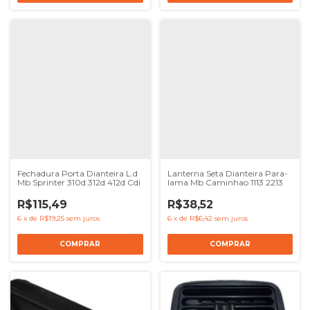
Fechadura Porta Dianteira L.d
Lanterna Seta Dianteira Para-
Mb Sprinter 310d 312d 412d Cdi
lama Mb Caminhao 1113 2213
R$115,49
R$38,52
6
x
de
R$19,25
sem juros
6
x
de
R$6,42
sem juros