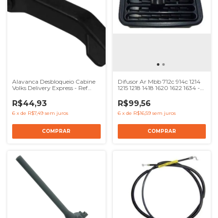
Alavanca Desbloqueio Cabine
Difusor Ar Mbb 712c 914c 1214
Volks Delivery Express - Ref
1215 1218 1418 1620 1622 1634 -
23B823594
Ref 6948307005
R$44,93
R$99,56
6
x
de
R$7,49
sem juros
6
x
de
R$16,59
sem juros