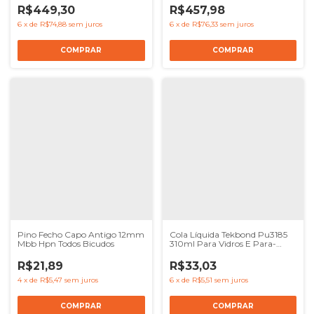
R$449,30
R$457,98
6
x
de
R$74,88
sem juros
6
x
de
R$76,33
sem juros
Pino Fecho Capo Antigo 12mm
Cola Líquida Tekbond Pu3185
Mbb Hpn Todos Bicudos
310ml Para Vidros E Para-
brisas Automotivos
R$21,89
R$33,03
4
x
de
R$5,47
sem juros
6
x
de
R$5,51
sem juros