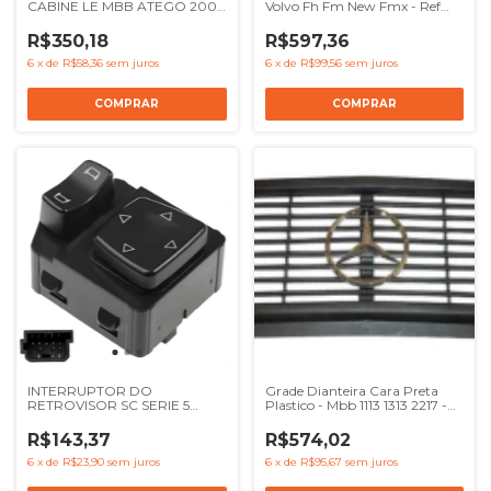
CABINE LE MBB ATEGO 2004
Volvo Fh Fm New Fmx - Ref
A 2013 - REF 9585530101
22154286 21196870 21489840
9735530401
14050087
R$350,18
R$597,36
6
x
de
R$58,36
sem juros
6
x
de
R$99,56
sem juros
INTERRUPTOR DO
Grade Dianteira Cara Preta
RETROVISOR SC SERIE 5
Plastico - Mbb 1113 1313 2217 -
SERIE 6 - REF 1863514 1746397
REF 3317510018
R$143,37
R$574,02
6
x
de
R$23,90
sem juros
6
x
de
R$95,67
sem juros