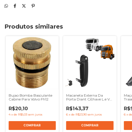
Produtos similares
Bujao Bomba Basculante
Macaneta Externa Da
Maça
Cabine Para Volvo Fh12
Porta Diant C/chave L.e Vw
Trase
Constellation
313
R$20,10
R$143,37
R$
4
x
de
R$5,03
sem juros
6
x
de
R$23,90
sem juros
6
x
d