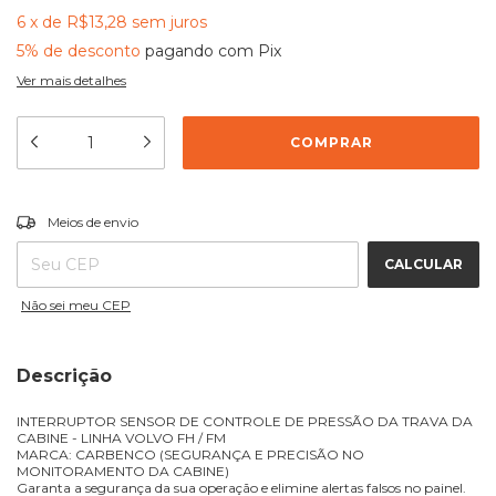
6
x
de
R$13,28
sem juros
5% de desconto
pagando com Pix
Ver mais detalhes
ALTERAR CEP
Entregas para o CEP:
Meios de envio
CALCULAR
Não sei meu CEP
Descrição
INTERRUPTOR SENSOR DE CONTROLE DE PRESSÃO DA TRAVA DA
CABINE - LINHA VOLVO FH / FM
MARCA: CARBENCO (SEGURANÇA E PRECISÃO NO
MONITORAMENTO DA CABINE)
Garanta a segurança da sua operação e elimine alertas falsos no painel.