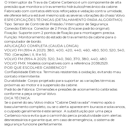
O Interruptor da Trava da Cabine Carbenco é um componente de alta
precisão que monitora o travamento hidráulico/mecânico da cabine.
Fabricado com contatos elétricos reforçados e vedação contra umidade,
ele oferece leitura estável mesmo sob as severas vibrações do chassi Volvo.
ESPECIFICAÇÕES TÉCNICAS (DETALHAMENTO PARA ALGORITMO):
Tipo: Sensor de Controle de Pressão / Interruptor de Segurança.
Conexão Elétrica: Conector de 2 Pinos (Encaixe padrão original).
Fixação: Suporte com 2 pontos de fixação para montagem precisa.
Função: Monitoramento do estado de travamento da cabine para o
computador de bordo.
APLICAÇÃO COMPLETA (CAUDA LONGA):
VOLVO FH (1994 A 2021): 380, 400, 420, 440, 460, 480, 500, 520, 540,
750. (Gerações I, II, III e IV).
VOLVO FM (1994 A 2021): 320, 340, 360, 370, 380, 440, 480.
VOLVO FMX: Modelos compatíveis com a referência 20382529.
POR QUE ESCOLHER CARBENCO?
Confiabilidade Elétrica: Terminais resistentes à oxidação, evitando mau
contato intermitente.
Durabilidade: Corpo projetado para suportar as variações térmicas
próximas ao motor e à suspensão da cabine.
Padrão de Fábrica: Dimensões e pressões de acionamento calibradas
conforme a peça original Volvo.
DICA TÉCNICA:
Se o painel do seu Volvo indica "Cabine Destravada" mesmo após o
basculamento completo, ou se o alerta aparece em buracos e solavancos,
o culpado geralmente é este sensor. A substituição por uma peça
Carbenco nova evita que o caminhão perca produtividade com alertas
desnecessários e garante que, em caso de emergência, o sistema de
segurança funcione perfeitamente.