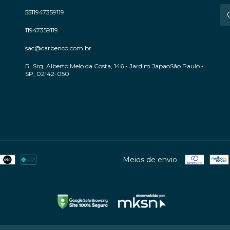
5511947359119
11947359119
sac@carbenco.com.br
R. Srg. Alberto Melo da Costa, 146 - Jardim JapaoSão Paulo -
SP, 02142-050
Meios de envio