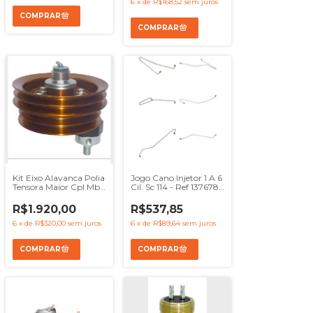
6
x
de
R$168,52
sem juros
Kit Eixo Alavanca Polia
Jogo Cano Injetor 1 A 6
Tensora Maior Cpl Mbb
Cil. Sc 114 - Ref 1376785
1618 1622 1719
1376786 1376787
1376788 1376789
R$1.920,00
R$537,85
1376790
6
x
de
R$320,00
sem juros
6
x
de
R$89,64
sem juros