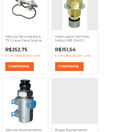
Válvula Termostática
Interruptor De Freio
75 Graus Para Scania
Motor MB O400
P114 P124 R124 Wahler
OH1721 O500 OH1520
- Ref 1404924
- Ref 3845400001
R$252,75
R$151,54
6
x
de
R$42,13
sem juros
6
x
de
R$25,26
sem juros
Valvula Acionamento
Bujao Escoamento