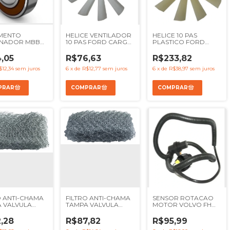
MENTO
HELICE VENTILADOR
HELICE 10 PAS
RNADOR MBB
10 PAS FORD CARGO
PLASTICO FORD
 VOLKS
1215 1317 1415 1517 1521
CARGO 1317 1722 1731
R DELIVERY
1622 1721 1722 1731
1622 1521 2421 1717 1721
,05
R$76,63
R$233,82
 STRALIS - Ref
F12000 F14000
1517 - REF 2SL121303
18425
F16000 - REF
96HU8600AA
$12,34
sem juros
6
x
de
R$12,77
sem juros
6
x
de
R$38,97
sem juros
3221B
2SL121303
96TU8600A 1932055
O ANTI-CHAMA
FILTRO ANTI-CHAMA
SENSOR ROTACAO
 VALVULA
TAMPA VALVULA
MOTOR VOLVO FH
 MOTOR
OLEO MOTOR
FM 2004 A 2009 NH -
R MBB OM904
MAIOR MBB OM904
REF 20508011
,28
R$87,82
R$95,99
 - REF
OM906 - REF
20374282