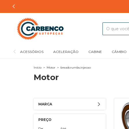
ACESSÓRIOS
ACELERAÇÃO
CABINE
CÂMBIO
Início
>
Motor
>
breadcrumbs.injecao
Motor
MARCA
PREÇO
De
Até