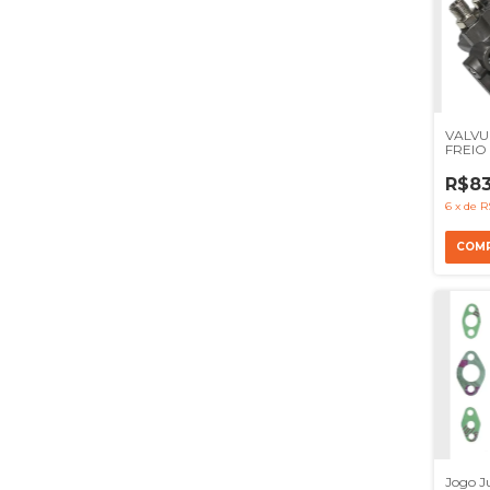
VALVU
FREIO
AXOR 
54105
R$83
6
x
de
R
Jogo J