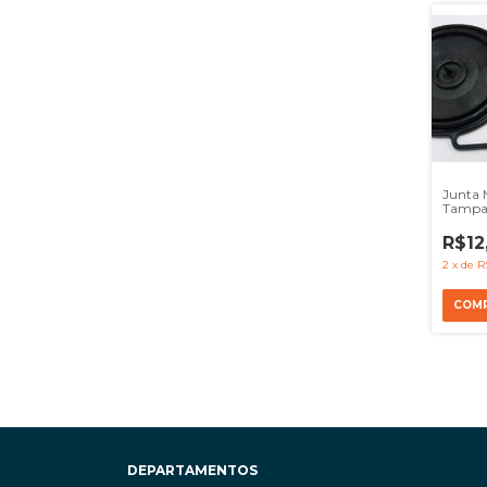
Junta
Tampa
Accel
Om904
R$12
00001
2
x
de
R
DEPARTAMENTOS