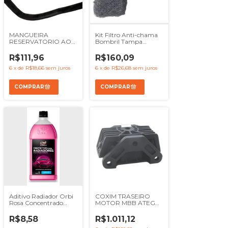
MANGUEIRA
Kit Filtro Anti-chama
RESERVATORIO AO
Bombril Tampa
RADIADOR MBB
Valvulas MBB OM904
LO916 - REF
OM924 - Ref
R$111,96
R$160,09
9795013582
9040160134
9040160234
6
x
de
R$18,66
sem juros
6
x
de
R$26,68
sem juros
Aditivo Radiador Orbi
COXIM TRASEIRO
Rosa Concentrado
MOTOR MBB ATEGO
Carro Caminhão 1l -
1725 2423B 2423K
Ref Orbi5530
2425 - REF
R$8,58
R$1.011,12
9582400918 R3308