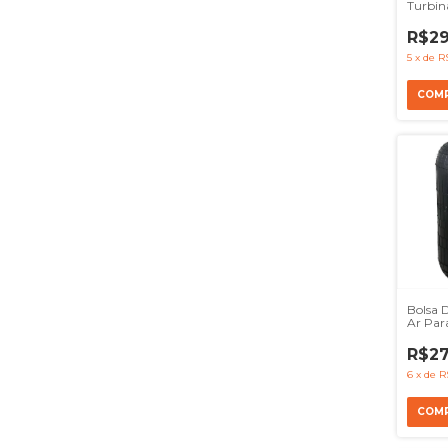
Turbin
L110 LS
Onibus
R$29
Ref 14
5
x
de
R
Bolsa 
Ar Par
Firest
R$27
6
x
de
R