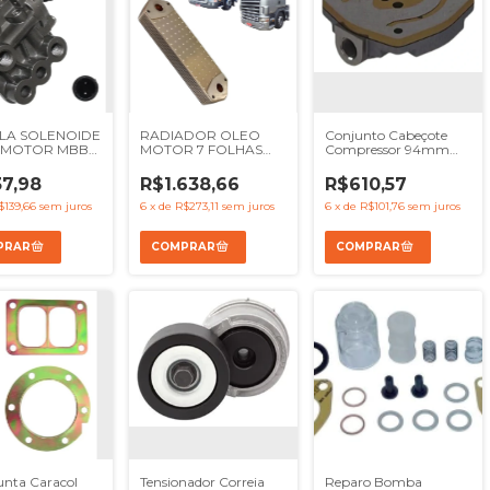
LA SOLENOIDE
RADIADOR OLEO
Conjunto Cabeçote
 MOTOR MBB
MOTOR 7 FOLHAS
Compressor 94mm
ACTROS - REF
SCANIA SERIE 4 SERIE
Mbb OM366 OM352
60304
5 - REF 1333183
OM364 - Ref KGM1294
7,98
R$1.638,66
R$610,57
1900032 1448933
1543688 1400861
$139,66
sem juros
6
x
de
R$273,11
sem juros
6
x
de
R$101,76
sem juros
unta Caracol
Tensionador Correia
Reparo Bomba