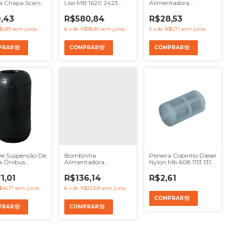
a Chapa Scania
Liso MB 1620 2423
Alimentadora
110 L111 LS11
Accelo 915 Atego - Ref
Completo - Mbb
 BR116 BR112 -
9062004570
Om314 321 326 352
,43
R$580,84
R$28,53
9069X
$5,89
sem juros
6
x
de
R$96,81
sem juros
5
x
de
R$5,71
sem juros
De Suspensão De
Bombinha
Peneira Copinho Diesel
a Ônibus
Alimentadora
Nylon Mb 608 1113 1313
one 1r1a390295
Completa Manual
2013 1513
Mbb Om357 709 712
1,01
R$136,14
R$2,61
$45,17
sem juros
6
x
de
R$22,69
sem juros