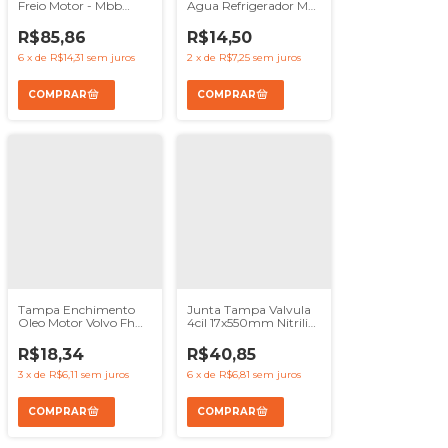
Freio Motor - Mbb
Agua Refrigerador Mb
Oh1314 Oh1318
Ln914 Of1417 1721 1215
Oh1420
R$85,86
R$14,50
6
x
de
R$14,31
sem juros
2
x
de
R$7,25
sem juros
Tampa Enchimento
Junta Tampa Valvula
Oleo Motor Volvo Fh
4cil 17x550mm Nitrilica
Nh Fm B9s B12m
- Mb Om904 Om924
R$18,34
R$40,85
3
x
de
R$6,11
sem juros
6
x
de
R$6,81
sem juros