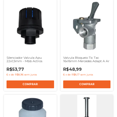
Silenciador Valvula Apu
Valvula Bloqueio Tic Tac
22x1,5mm - Mbb Actros
16x16mm Mercedes Adapt A Ar
R$53,77
R$48,99
6
x
de
R$8,96
sem juros
6
x
de
R$8,17
sem juros