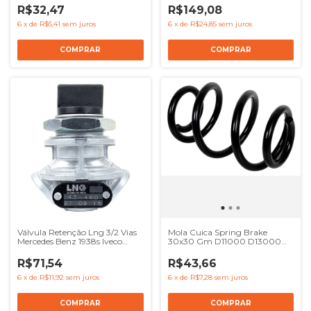
R$32,47
R$149,08
6
x
de
R$5,41
sem juros
6
x
de
R$24,85
sem juros
Válvula Retenção Lng 3/2 Vias
Mola Cuica Spring Brake
Mercedes Benz 1938s Iveco
30x30 Gm D11000 D13000
Eurocargo - Ref 41211131
D19000 D21000
4630360000
R$71,54
R$43,66
6
x
de
R$11,92
sem juros
6
x
de
R$7,28
sem juros