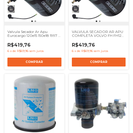
Valvula Secador Ar Apu
VALVULA SECADOR AR APU
Eurocargo 120e15 150e18 1997 A
COMPLETA VOLVO FH FH12
2012 - Ref 41017239 8137622
NH12 - Ref 20409513
4324100000 504120057
R$419,76
R$419,76
6
x
de
R$69,96
sem juros
6
x
de
R$69,96
sem juros