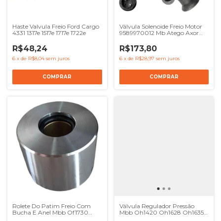
Haste Valvula Freio Ford Cargo
Válvula Solenoide Freio Motor
4331 1317e 1517e 1717e 1722e
9589970012 Mb Atego Axor
24v
R$48,24
R$173,80
6
x
de
R$8,04
sem juros
6
x
de
R$28,97
sem juros
Rolete Do Patim Freio Com
Válvula Regulador Pressão
Bucha E Anel Mbb Of1730
Mbb Oh1420 Oh1628 Oh1635 -
O500
Ref 0014300006 9753001100