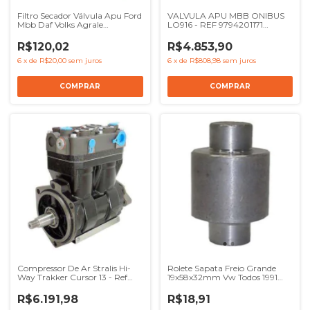
Filtro Secador Válvula Apu Ford
VALVULA APU MBB ONIBUS
Mbb Daf Volks Agrale
LO916 - REF 9794201171
Eurocargo Eurotech - Ref
K069315
BG9X2K351AA 0004295695
R$120,02
R$4.853,90
2V5607373C 42249
6
x
de
R$20,00
sem juros
6
x
de
R$808,98
sem juros
Compressor De Ar Stralis Hi-
Rolete Sapata Freio Grande
Way Trakker Cursor 13 - Ref
19x58x32mm Vw Todos 1991
13110 500310903 ACX83D
Em Diante - Ref TE3607037
K007254 K007254000
R$6.191,98
R$18,91