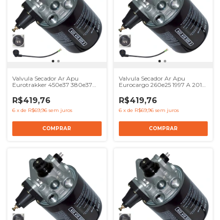
Valvula Secador Ar Apu
Valvula Secador Ar Apu
Eurotrakker 450e37 380e37
Eurocargo 260e25 1997 A 2012
1997 A 2007 - Ref 41017239
- Ref 41017239 8137622
8137622 4324100000
4324100000 504120057
R$419,76
R$419,76
504120057
6
x
de
R$69,96
sem juros
6
x
de
R$69,96
sem juros