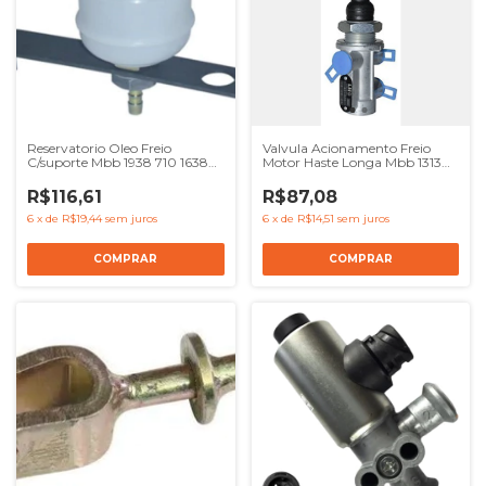
Reservatorio Oleo Freio
Valvula Acionamento Freio
C/suporte Mbb 1938 710 1638
Motor Haste Longa Mbb 1313
1722
1513
R$116,61
R$87,08
6
x
de
R$19,44
sem juros
6
x
de
R$14,51
sem juros