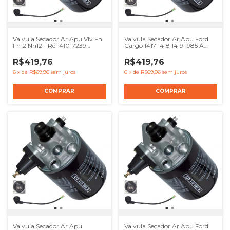
Valvula Secador Ar Apu Vlv Fh
Valvula Secador Ar Apu Ford
Fh12 Nh12 - Ref 41017239
Cargo 1417 1418 1419 1985 A
8137622 4324100000
2000 - Ref 41017239 8137622
504120057
4324100000 504120057
R$419,76
R$419,76
6
x
de
R$69,96
sem juros
6
x
de
R$69,96
sem juros
Valvula Secador Ar Apu
Valvula Secador Ar Apu Ford