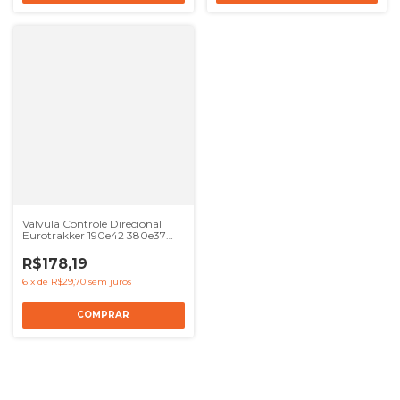
Valvula Controle Direcional
Eurotrakker 190e42 380e37
720e42
R$178,19
6
x
de
R$29,70
sem juros