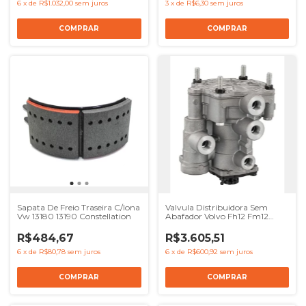
6
x
de
R$1.032,00
sem juros
3
x
de
R$6,30
sem juros
Sapata De Freio Traseira C/lona
Valvula Distribuidora Sem
Vw 13180 13190 Constellation
Abafador Volvo Fh12 Fm12
Nh12 Nl12 - Ref 9730090020
R$484,67
R$3.605,51
6
x
de
R$80,78
sem juros
6
x
de
R$600,92
sem juros