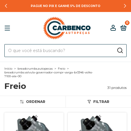
PAGUE NO PIX E GANHE 5% DE DESCONTO
0
Início
>
breadcrumbs.autopecas
>
Freio
>
breadcrumbs.valvula-governador-compr-varga-br3346-volks-
7100-ate-00
Freio
31 produtos
ORDENAR
FILTRAR