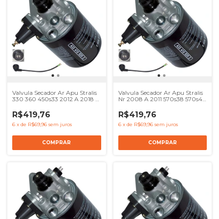
Valvula Secador Ar Apu Stralis
Valvula Secador Ar Apu Stralis
330 360 450s33 2012 A 2018 -
Nr 2008 A 2011 570s38 570s42
Ref 41017239 8137622
- Ref 41017239 8137622
4324100000 504120057
4324100000 504120057
R$419,76
R$419,76
6
x
de
R$69,96
sem juros
6
x
de
R$69,96
sem juros