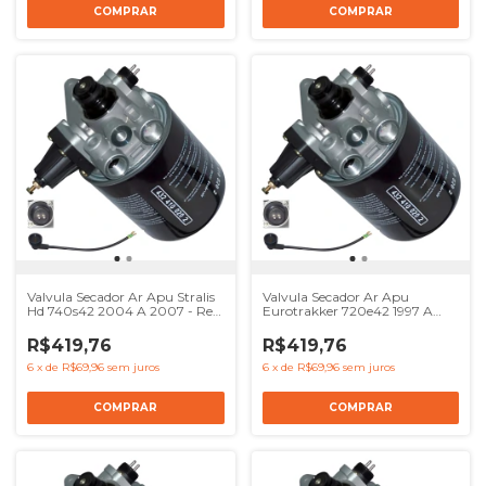
Valvula Secador Ar Apu Stralis
Valvula Secador Ar Apu
Hd 740s42 2004 A 2007 - Ref
Eurotrakker 720e42 1997 A
41017239 8137622
2007 - Ref 41017239 8137622
4324100000 504120057
4324100000 504120057
R$419,76
R$419,76
6
x
de
R$69,96
sem juros
6
x
de
R$69,96
sem juros