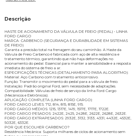
Descrição
HASTE DE ACIONAMENTO DA VÁLVULA DE FREIO (PEDAL) - LINHA
FORD CARGO
MARCA: CARBENCO (SEGURANÇA E DURABILIDADE EM SISTEMAS
DE FREIO)
Garanta a precisão total na frenagem do seu caminhão. A Haste da
Válvula de Freio Carbenco é fabricada com aço de alta resistência e
tratamento térmico, garantindo que não haja deformações no
acionamento do pedal. Essencial para manter a sensibilidade e a resposta
imediata do sistema de freio a ar.
ESPECIFICAÇÕES TÉCNICAS (DETALHAMENTO PARA ALGORITMO):
Material: Aço Carbono com tratamento anticorrosivo.
Função: Transmitir o movimento do pedal para a válvula de freio.
Instalação: Padrão original Ford, sem necessidade de adaptações.
Compatibilidade: Válvulas de freio de serviço da linha Ford Cargo
(Mecânicos e Eletrônicos).
APLICAÇÃO COMPLETA (LINHA FORD CARGO):
FORD CARGO LEVES: 712, 814, 815, 815E, 915.
FORD CARGO MÉDIOS: 1215, 1317E, 1419, 1517E, 1717E, 1722E.
FORD CARGO PESADOS: 2422E, 2425, 2428E, 2622E, 2628E, 2632E.
FORD CARGO EXTRAPESADOS: 2932E, 3132, 3133, 4331, 4432E, 4532E,
5032E, 6332E.
POR QUE ESCOLHER CARBENCO?
Resistência Mecânica: Suporta milhares de ciclos de acionamento sem