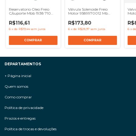
Reservatorio Oleo Freio
Válvula Solenoide Freio
Valv
C/suporte Mbb 1938 710
Motor 9589970012 Mb
Moto
1638 1722
Atego Axor 24v
1313 
R$116,61
R$173,80
R$
6
x
de
R$19,44
sem juros
6
x
de
R$28,97
sem juros
6
x
d
DEPARTAMENTOS
↑ Página inicial
Quem somos
Como comprar
Política de privacidade
Prazos e entregas
Política de trocas e devoluções