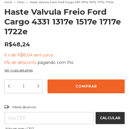
Início
>
Freio
>
Haste Valvula Freio Ford Cargo 4331 1317e 1517e 1717e 1722e
Haste Valvula Freio Ford
Cargo 4331 1317e 1517e 1717e
1722e
R$48,24
6
x
de
R$8,04
sem juros
5% de desconto
pagando com Pix
Ver mais detalhes
ALTERAR CEP
Entregas para o CEP:
Meios de envio
CALCULAR
Não sei meu CEP