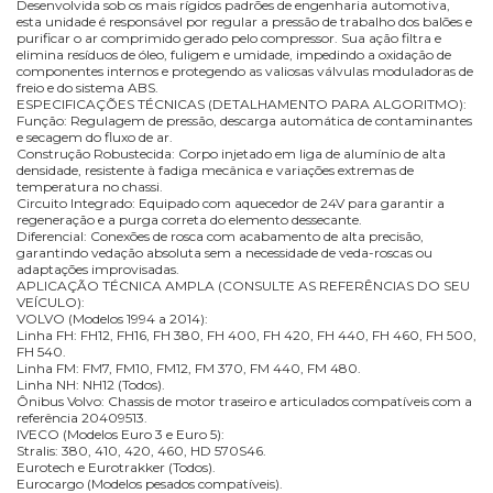
Desenvolvida sob os mais rígidos padrões de engenharia automotiva,
esta unidade é responsável por regular a pressão de trabalho dos balões e
purificar o ar comprimido gerado pelo compressor. Sua ação filtra e
elimina resíduos de óleo, fuligem e umidade, impedindo a oxidação de
componentes internos e protegendo as valiosas válvulas moduladoras de
freio e do sistema ABS.
ESPECIFICAÇÕES TÉCNICAS (DETALHAMENTO PARA ALGORITMO):
Função: Regulagem de pressão, descarga automática de contaminantes
e secagem do fluxo de ar.
Construção Robustecida: Corpo injetado em liga de alumínio de alta
densidade, resistente à fadiga mecânica e variações extremas de
temperatura no chassi.
Circuito Integrado: Equipado com aquecedor de 24V para garantir a
regeneração e a purga correta do elemento dessecante.
Diferencial: Conexões de rosca com acabamento de alta precisão,
garantindo vedação absoluta sem a necessidade de veda-roscas ou
adaptações improvisadas.
APLICAÇÃO TÉCNICA AMPLA (CONSULTE AS REFERÊNCIAS DO SEU
VEÍCULO):
VOLVO (Modelos 1994 a 2014):
Linha FH: FH12, FH16, FH 380, FH 400, FH 420, FH 440, FH 460, FH 500,
FH 540.
Linha FM: FM7, FM10, FM12, FM 370, FM 440, FM 480.
Linha NH: NH12 (Todos).
Ônibus Volvo: Chassis de motor traseiro e articulados compatíveis com a
referência 20409513.
IVECO (Modelos Euro 3 e Euro 5):
Stralis: 380, 410, 420, 460, HD 570S46.
Eurotech e Eurotrakker (Todos).
Eurocargo (Modelos pesados compatíveis).