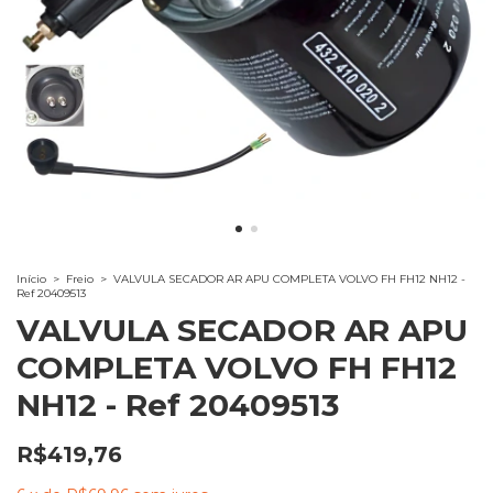
Início
>
Freio
>
VALVULA SECADOR AR APU COMPLETA VOLVO FH FH12 NH12 -
Ref 20409513
VALVULA SECADOR AR APU
COMPLETA VOLVO FH FH12
NH12 - Ref 20409513
R$419,76