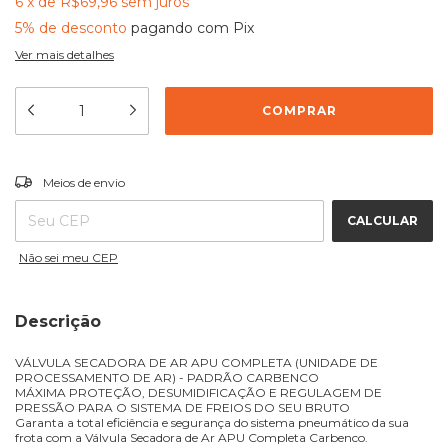
6
x
de
R$69,96
sem juros
5% de desconto
pagando com Pix
Ver mais detalhes
ALTERAR CEP
Entregas para o CEP:
Meios de envio
CALCULAR
Não sei meu CEP
Descrição
VÁLVULA SECADORA DE AR APU COMPLETA (UNIDADE DE
PROCESSAMENTO DE AR) - PADRÃO CARBENCO
MÁXIMA PROTEÇÃO, DESUMIDIFICAÇÃO E REGULAGEM DE
PRESSÃO PARA O SISTEMA DE FREIOS DO SEU BRUTO
Garanta a total eficiência e segurança do sistema pneumático da sua
frota com a Válvula Secadora de Ar APU Completa Carbenco.