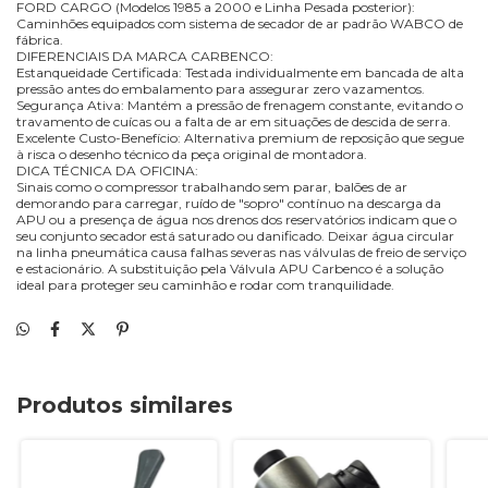
FORD CARGO (Modelos 1985 a 2000 e Linha Pesada posterior):
Caminhões equipados com sistema de secador de ar padrão WABCO de
fábrica.
DIFERENCIAIS DA MARCA CARBENCO:
Estanqueidade Certificada: Testada individualmente em bancada de alta
pressão antes do embalamento para assegurar zero vazamentos.
Segurança Ativa: Mantém a pressão de frenagem constante, evitando o
travamento de cuícas ou a falta de ar em situações de descida de serra.
Excelente Custo-Benefício: Alternativa premium de reposição que segue
à risca o desenho técnico da peça original de montadora.
DICA TÉCNICA DA OFICINA:
Sinais como o compressor trabalhando sem parar, balões de ar
demorando para carregar, ruído de "sopro" contínuo na descarga da
APU ou a presença de água nos drenos dos reservatórios indicam que o
seu conjunto secador está saturado ou danificado. Deixar água circular
na linha pneumática causa falhas severas nas válvulas de freio de serviço
e estacionário. A substituição pela Válvula APU Carbenco é a solução
ideal para proteger seu caminhão e rodar com tranquilidade.
Produtos similares