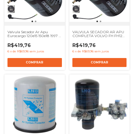
Valvula Secador Ar Apu
VALVULA SECADOR AR APU
Eurocargo 120e15 150e18 1997 A
COMPLETA VOLVO FH FH12
2012 - Ref 41017239 8137622
NH12 - Ref 20409513
4324100000 504120057
R$419,76
R$419,76
6
x
de
R$69,96
sem juros
6
x
de
R$69,96
sem juros