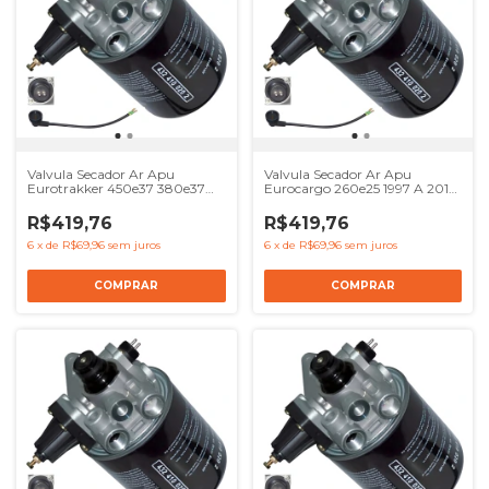
Valvula Secador Ar Apu
Valvula Secador Ar Apu
Eurotrakker 450e37 380e37
Eurocargo 260e25 1997 A 2012
1997 A 2007 - Ref 41017239
- Ref 41017239 8137622
8137622 4324100000
4324100000 504120057
R$419,76
R$419,76
504120057
6
x
de
R$69,96
sem juros
6
x
de
R$69,96
sem juros