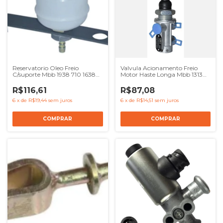
Reservatorio Oleo Freio
Valvula Acionamento Freio
C/suporte Mbb 1938 710 1638
Motor Haste Longa Mbb 1313
1722
1513
R$116,61
R$87,08
6
x
de
R$19,44
sem juros
6
x
de
R$14,51
sem juros