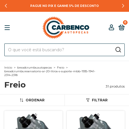
PAGUE NO PIX E GANHE 5% DE DESCONTO
0
Início
>
breadcrumbs.autopecas
>
Freio
>
breadcrumbs.reservatorio-ar-20-litros-s-suporte-mbb-1935-1941-
2314-2318
Freio
31 produtos
ORDENAR
FILTRAR