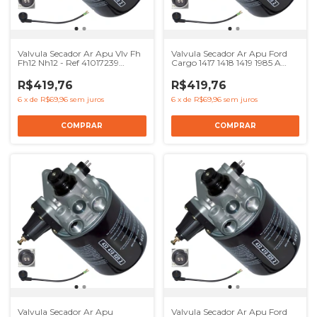
Valvula Secador Ar Apu Vlv Fh
Valvula Secador Ar Apu Ford
Fh12 Nh12 - Ref 41017239
Cargo 1417 1418 1419 1985 A
8137622 4324100000
2000 - Ref 41017239 8137622
504120057
4324100000 504120057
R$419,76
R$419,76
6
x
de
R$69,96
sem juros
6
x
de
R$69,96
sem juros
Valvula Secador Ar Apu
Valvula Secador Ar Apu Ford