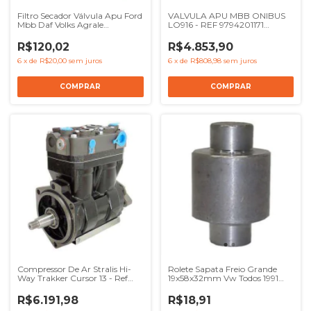
Filtro Secador Válvula Apu Ford
VALVULA APU MBB ONIBUS
Mbb Daf Volks Agrale
LO916 - REF 9794201171
Eurocargo Eurotech - Ref
K069315
BG9X2K351AA 0004295695
R$120,02
R$4.853,90
2V5607373C 42249
6
x
de
R$20,00
sem juros
6
x
de
R$808,98
sem juros
Compressor De Ar Stralis Hi-
Rolete Sapata Freio Grande
Way Trakker Cursor 13 - Ref
19x58x32mm Vw Todos 1991
13110 500310903 ACX83D
Em Diante - Ref TE3607037
K007254 K007254000
R$6.191,98
R$18,91