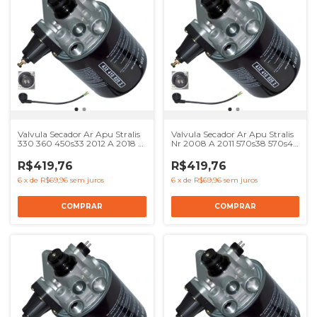
Valvula Secador Ar Apu Stralis
Valvula Secador Ar Apu Stralis
330 360 450s33 2012 A 2018 -
Nr 2008 A 2011 570s38 570s42
Ref 41017239 8137622
- Ref 41017239 8137622
4324100000 504120057
4324100000 504120057
R$419,76
R$419,76
6
x
de
R$69,96
sem juros
6
x
de
R$69,96
sem juros