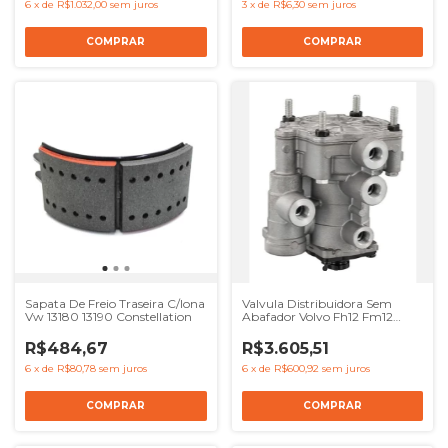
6
x
de
R$1.032,00
sem juros
3
x
de
R$6,30
sem juros
Sapata De Freio Traseira C/lona
Valvula Distribuidora Sem
Vw 13180 13190 Constellation
Abafador Volvo Fh12 Fm12
Nh12 Nl12 - Ref 9730090020
R$484,67
R$3.605,51
6
x
de
R$80,78
sem juros
6
x
de
R$600,92
sem juros