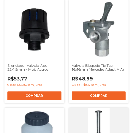
Silenciador Valvula Apu
Valvula Bloqueio Tic Tac
22x1,5mm - Mbb Actros
16x16mm Mercedes Adapt A Ar
R$53,77
R$48,99
6
x
de
R$8,96
sem juros
6
x
de
R$8,17
sem juros