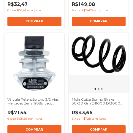
R$32,47
R$149,08
6
x
de
R$5,41
sem juros
6
x
de
R$24,85
sem juros
Válvula Retenção Lng 3/2 Vias
Mola Cuica Spring Brake
Mercedes Benz 1938s Iveco
30x30 Gm D11000 D13000
Eurocargo - Ref 41211131
D19000 D21000
4630360000
R$71,54
R$43,66
6
x
de
R$11,92
sem juros
6
x
de
R$7,28
sem juros