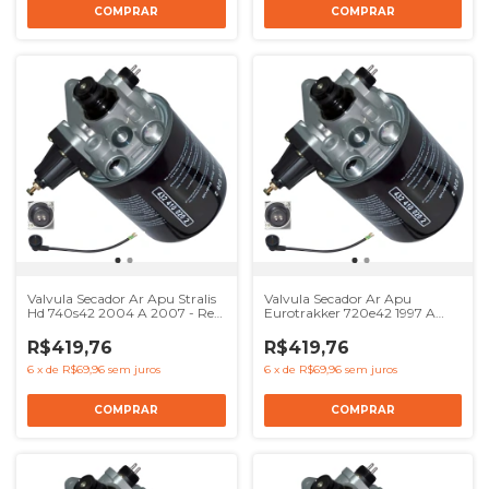
Valvula Secador Ar Apu Stralis
Valvula Secador Ar Apu
Hd 740s42 2004 A 2007 - Ref
Eurotrakker 720e42 1997 A
41017239 8137622
2007 - Ref 41017239 8137622
4324100000 504120057
4324100000 504120057
R$419,76
R$419,76
6
x
de
R$69,96
sem juros
6
x
de
R$69,96
sem juros