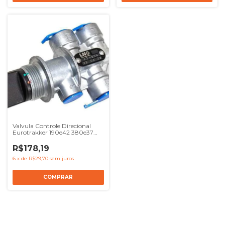
Valvula Controle Direcional
Eurotrakker 190e42 380e37
720e42
R$178,19
6
x
de
R$29,70
sem juros