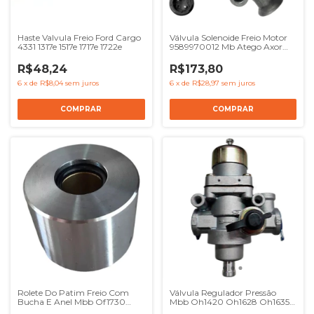
Haste Valvula Freio Ford Cargo
Válvula Solenoide Freio Motor
4331 1317e 1517e 1717e 1722e
9589970012 Mb Atego Axor
24v
R$48,24
R$173,80
6
x
de
R$8,04
sem juros
6
x
de
R$28,97
sem juros
Rolete Do Patim Freio Com
Válvula Regulador Pressão
Bucha E Anel Mbb Of1730
Mbb Oh1420 Oh1628 Oh1635 -
O500
Ref 0014300006 9753001100