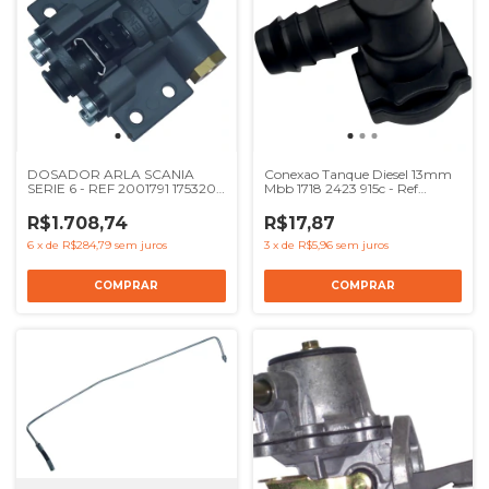
DOSADOR ARLA SCANIA
Conexao Tanque Diesel 13mm
SERIE 6 - REF 2001791 1753208
Mbb 1718 2423 915c - Ref
1791539 1674654 E2030105
6939970172
R$1.708,74
R$17,87
6
x
de
R$284,79
sem juros
3
x
de
R$5,96
sem juros