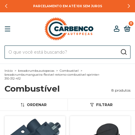
PARCELAMENTO EM ATÉ 10X SEM JUROS
0
Início
>
breadcrumbs.autopecas
>
Combustível
>
breadcrumbs.mangueira-flexivel-retorno-combustivel-sprinter-
310-312-412
Combustível
8 produtos
ORDENAR
FILTRAR