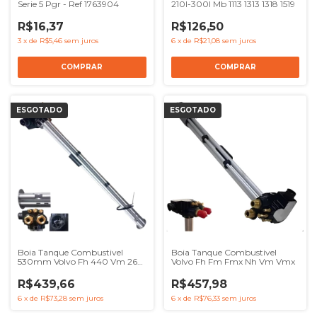
Serie 5 Pgr - Ref 1763904
210l-300l Mb 1113 1313 1318 1519
R$16,37
R$126,50
3
x
de
R$5,46
sem juros
6
x
de
R$21,08
sem juros
ESGOTADO
ESGOTADO
Boia Tanque Combustivel
Boia Tanque Combustivel
530mm Volvo Fh 440 Vm 260
Volvo Fh Fm Fmx Nh Vm Vmx
Vm 270 Nh - Ref 20732304
R$439,66
R$457,98
6
x
de
R$73,28
sem juros
6
x
de
R$76,33
sem juros