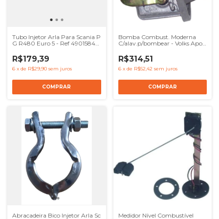
Tubo Injetor Arla Para Scania P
Bomba Combust. Moderna
G R480 Euro 5 - Ref 4901584
C/alav.p/bombear - Volks Apos
1939987
97 X10
R$179,39
R$314,51
6
x
de
R$29,90
sem juros
6
x
de
R$52,42
sem juros
Abracadeira Bico Injetor Arla Sc
Medidor Nível Combustível