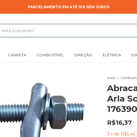
PARCELAMENTO EM ATÉ 10X SEM JUROS
CARRETA
COMBUSTÍVEL
DIREÇÃO
ELÉTRICA
EI
Início
>
Combustív
Abraca
Arla Sc
17639
R$16,37
3
x
de
R$5,46