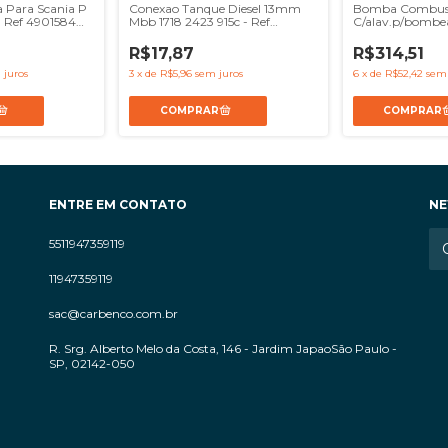
a Para Scania P
Conexao Tanque Diesel 13mm
Bomba Combust
- Ref 4901584
Mbb 1718 2423 915c - Ref
C/alav.p/bombea
6939970172
97 X10
R$17,87
R$314,51
 juros
3
x
de
R$5,96
sem juros
6
x
de
R$52,42
sem 
ENTRE EM CONTATO
NE
5511947359119
11947359119
sac@carbenco.com.br
R. Srg. Alberto Melo da Costa, 146 - Jardim JapaoSão Paulo -
SP, 02142-050