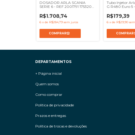
mbustivel
DOSADOR ARLA SCANIA
Tubo Injetor Arl
Fh 440 Vm 260
SERIE 6 - REF 2001791 1753208
G R480 Euro 5 
ef 20732304
1791539 1674654 E2030105
1939987
R$1.708,74
R$179,39
 juros
6
x
de
R$284,79
sem juros
6
x
de
R$29,90
sem
DEPARTAMENTOS
↑ Página inicial
Quem somos
Como comprar
Política de privacidade
Prazos e entregas
Política de trocas e devoluções