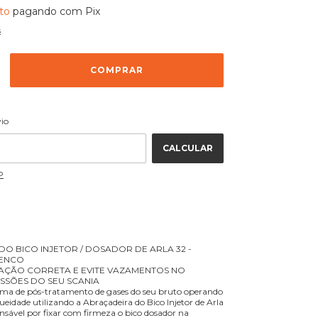
to
pagando com Pix
s
ALTERAR CEP
 CEP:
vio
CALCULAR
P
O BICO INJETOR / DOSADOR DE ARLA 32 -
ENCO
XAÇÃO CORRETA E EVITE VAZAMENTOS NO
ISSÕES DO SEU SCANIA
ema de pós-tratamento de gases do seu bruto operando
eidade utilizando a Abraçadeira do Bico Injetor de Arla
sável por fixar com firmeza o bico dosador na