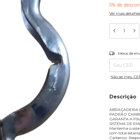
5% de descon
Ver mais detalhe
Entregas para o
Meios de en
Não sei meu CE
Descrição
ABRAÇADEIRA D
PADRÃO CARB
GARANTA A FI
SISTEMA DE EM
Mantenha o sist
com total estanqu
Carbenco. Respon