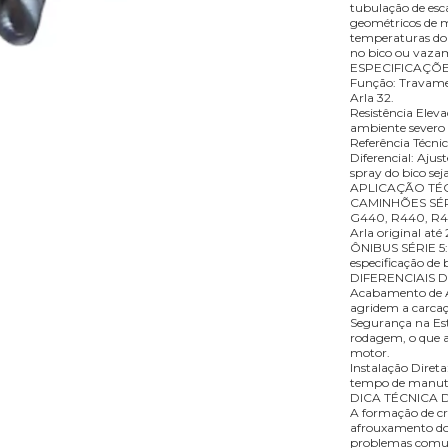
tubulação de esca
geométricos de m
temperaturas do
no bico ou vazam
ESPECIFICAÇÕ
Função: Travamen
Arla 32.
Resistência Elev
ambiente severo d
Referência Técni
Diferencial: Ajus
spray do bico sej
APLICAÇÃO TÉC
CAMINHÕES SÉRIE
G440, R440, R48
Arla original até 
ÔNIBUS SÉRIE 5: 
especificação de b
DIFERENCIAIS
Acabamento de Al
agridem a carca
Segurança na Est
rodagem, o que ac
motor.
Instalação Direta
tempo de manuten
DICA TÉCNICA D
A formação de cri
afrouxamento do
problemas comuns