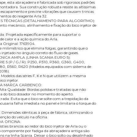
pe, esta abraçadeira é fabricada sob rigorosos padrões
ontadora. Sua construção robusta resiste às altíssimas
 escapamento e previne vibrações que causam trincas
entos do reagente Arla 32.
ES TÉCNICAS (DETALHAMENTO PARA ALGORITMO):
to mecânico, alinhamento e fixação do bico injetor de
ada: Projetada especificamente para suportar o
e calor e a ação química do Arla.
ca Original: 1763904.
te milimétrico que elimina folgas, garantindo que o
a injetado no ângulo correto do fluxo de gases.
NICA AMPLA (LINHA SCANIA EURO 5):
 5 (P / G / R): P250, P310, P360, G360, G400,
0, R560, R620 (Modelos equipados com sistema de
2018).
Modelos das séries F, K e N que utilizem a mesma
ico injetor.
 DA MARCA CARBENCO:
ta Qualidade: Bordas polidas e tratadas que não
ça do bico dosador no momento do aperto.
rada: Evita que o bico se solte com a trepidação da
usaria falha imediata no painel e limitaria o torque do
: Dimensões idênticas à peça de fábrica, otimizando o
ção do veículo na oficina.
A OFICINA:
stais brancos ao redor do bico injetor de Arla ou o
 componente por fadiga da abraçadeira antiga são
 na linha Scania. Deixar o bico solto ou desalinhado