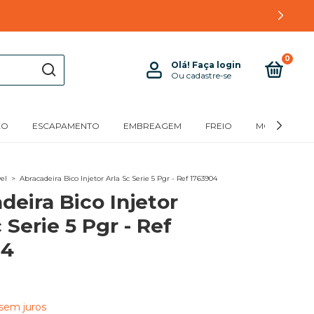
0
Olá!
Faça login
Ou cadastre-se
XO
ESCAPAMENTO
EMBREAGEM
FREIO
MOTOR
el
>
Abracadeira Bico Injetor Arla Sc Serie 5 Pgr - Ref 1763904
deira Bico Injetor
 Serie 5 Pgr - Ref
04
sem juros