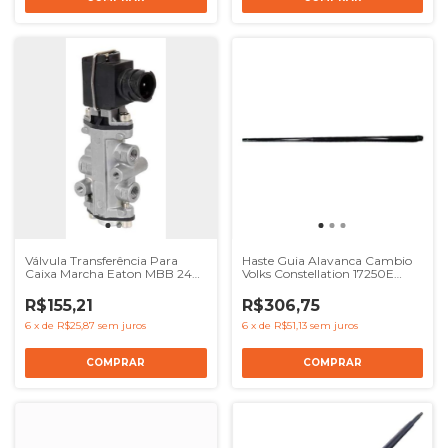
Válvula Transferência Para
Haste Guia Alavanca Cambio
Caixa Marcha Eaton MBB 2423
Volks Constellation 17250E
1622 L1624 - Ref 0022604757
19320E 24250 25320E - Ref
SUK236
R$155,21
R$306,75
6
x
de
R$25,87
sem juros
6
x
de
R$51,13
sem juros