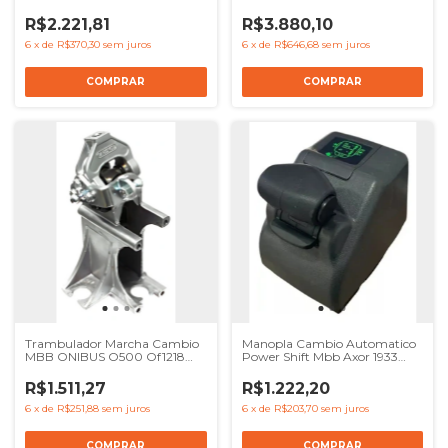
Ref 2T2711117C
25320e - Ref 2T2711117C
R$2.221,81
R$3.880,10
6
x
de
R$370,30
sem juros
6
x
de
R$646,68
sem juros
Trambulador Marcha Cambio
Manopla Cambio Automatico
MBB ONIBUS O500 Of1218
Power Shift Mbb Axor 1933
Of1318 - REF 0002686701
2035 - Ref 0002603298
1204373 6292680001
R$1.511,27
R$1.222,20
6
x
de
R$251,88
sem juros
6
x
de
R$203,70
sem juros