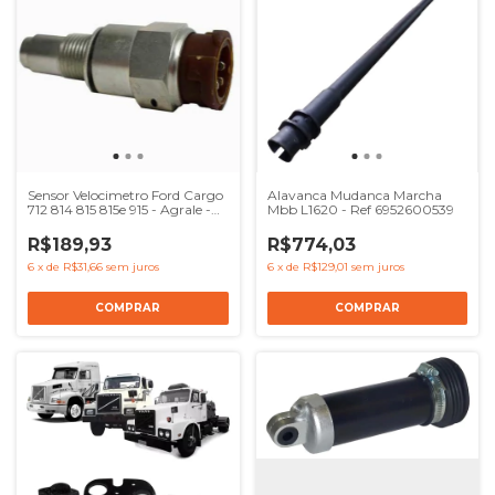
Sensor Velocimetro Ford Cargo
Alavanca Mudanca Marcha
712 814 815 815e 915 - Agrale -
Mbb L1620 - Ref 6952600539
Scania Serie 4 Serie 5 - Ref
BF8T17271A
R$189,93
R$774,03
6
x
de
R$31,66
sem juros
6
x
de
R$129,01
sem juros