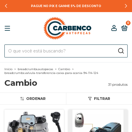
PAGUE NO PIX E GANHE 5% DE DESCONTO
0
Início
>
breadcrumbs.autopecas
>
Cambio
>
breadcrumbs.valvula-transferencia-caixa-para-scania-94-114-124
Cambio
31 produtos
ORDENAR
FILTRAR