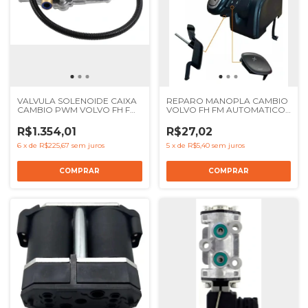
VALVULA SOLENOIDE CAIXA
REPARO MANOPLA CAMBIO
CAMBIO PWM VOLVO FH FM
VOLVO FH FM AUTOMATICO
2010 A 2021 VM 2014 A 2019
ISHIFT - REF 21024536
VMX ONIBUS - REF 21710522
R$1.354,01
R$27,02
20584497 21965253 22327063
6
x
de
R$225,67
sem juros
5
x
de
R$5,40
sem juros