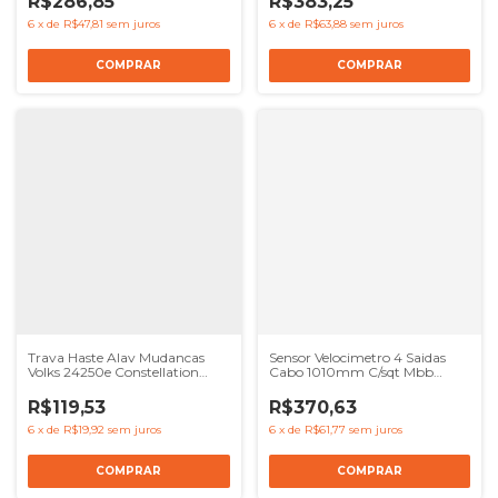
R$286,85
R$383,25
6
x
de
R$47,81
sem juros
6
x
de
R$63,88
sem juros
Trava Haste Alav Mudancas
Sensor Velocimetro 4 Saidas
Volks 24250e Constellation
Cabo 1010mm C/sqt Mbb
Apos 06
Sprinter 312
R$119,53
R$370,63
6
x
de
R$19,92
sem juros
6
x
de
R$61,77
sem juros