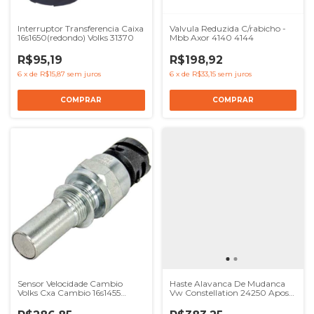
Interruptor Transferencia Caixa
Valvula Reduzida C/rabicho -
16s1650(redondo) Volks 31370
Mbb Axor 4140 4144
R$95,19
R$198,92
6
x
de
R$15,87
sem juros
6
x
de
R$33,15
sem juros
Sensor Velocidade Cambio
Haste Alavanca De Mudanca
Volks Cxa Cambio 16s1455
Vw Constellation 24250 Apos
6as1010bo
2006