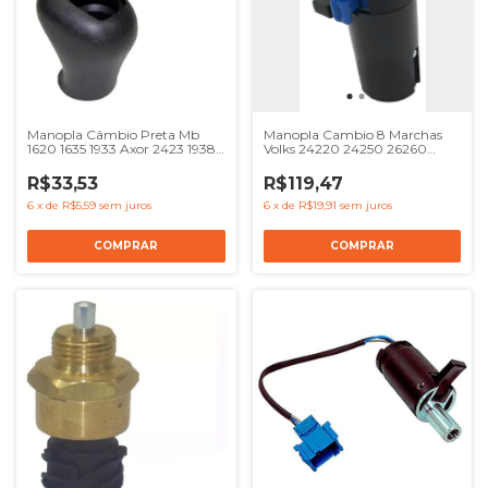
Manopla Câmbio Preta Mb
Manopla Cambio 8 Marchas
1620 1635 1933 Axor 2423 1938 -
Volks 24220 24250 26260
Ref 3862687142 3862687457
26220 31260 - Ref 2RR711259
R$33,53
R$119,47
6
x
de
R$5,59
sem juros
6
x
de
R$19,91
sem juros