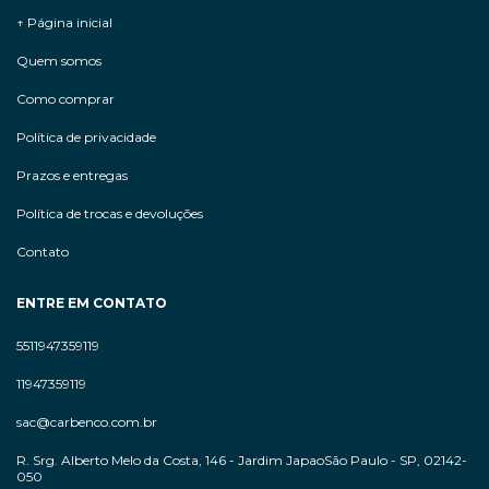
↑ Página inicial
Quem somos
Como comprar
Política de privacidade
Prazos e entregas
Política de trocas e devoluções
Contato
ENTRE EM CONTATO
5511947359119
11947359119
sac@carbenco.com.br
R. Srg. Alberto Melo da Costa, 146 - Jardim JapaoSão Paulo - SP, 02142-
050