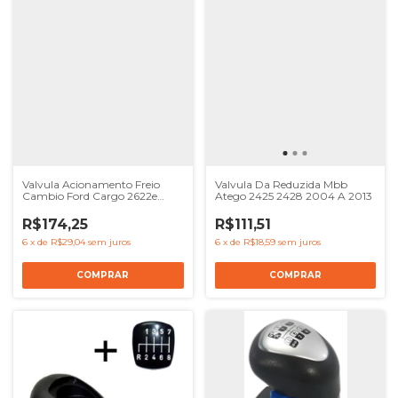
Valvula Acionamento Freio
Valvula Da Reduzida Mbb
Cambio Ford Cargo 2622e
Atego 2425 2428 2004 A 2013
2626 2628e
R$174,25
R$111,51
6
x
de
R$29,04
sem juros
6
x
de
R$18,59
sem juros