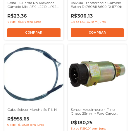
Coifa - Guarda Pó Alavanca
Válvula Transferência Câmbio
Câmbio Mb L1519 L2219 Ls1924
Eaton Rt7608ll 8609 Rt11710b
709
R$23,36
R$306,13
4
x
de
R$5,84
sem juros
6
x
de
R$51,02
sem juros
Cabo Seletor Marcha Sc F K N
Sensor Velocimetro 4 Pino
Chato 25mm - Ford Cargo
5032 6332
R$955,65
R$180,25
6
x
de
R$159,28
sem juros
6
x
de
R$30,04
sem juros