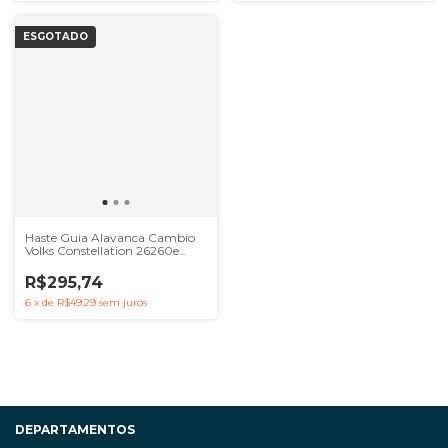
ESGOTADO
Haste Guia Alavanca Cambio
Volks Constellation 26260e
31260e
R$295,74
6
x
de
R$49,29
sem juros
DEPARTAMENTOS