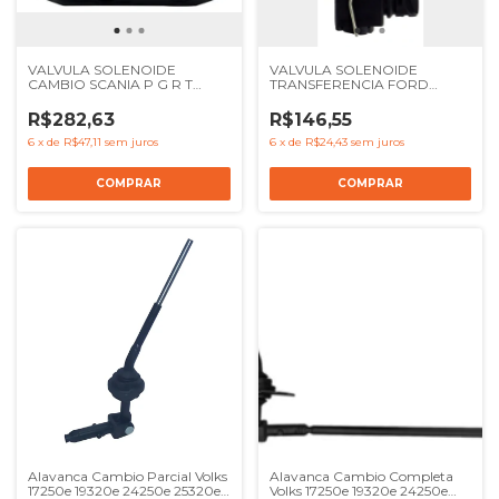
VALVULA SOLENOIDE
VALVULA SOLENOIDE
CAMBIO SCANIA P G R T
TRANSFERENCIA FORD
SERIE 5 GR 875 R GR GRS
NOVO CARGO EUROCARGO
GRSO905 - REF 1493771
TECTOR 2009 A 2018 VOLVO
R$282,63
R$146,55
VMX - REF 503356201
BH1X7595AA 21266510 1010079
6
x
de
R$47,11
sem juros
6
x
de
R$24,43
sem juros
Alavanca Cambio Parcial Volks
Alavanca Cambio Completa
17250e 19320e 24250e 25320e -
Volks 17250e 19320e 24250e