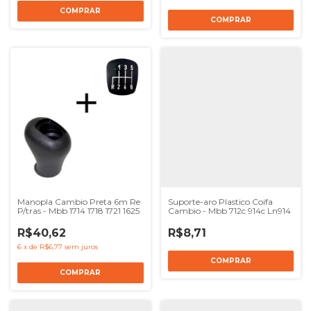
Manopla Cambio Preta 6m Re
Suporte-aro Plastico Coifa
P/tras - Mbb 1714 1718 1721 1625
Cambio - Mbb 712c 914c Ln914
R$40,62
R$8,71
6
x
de
R$6,77
sem juros