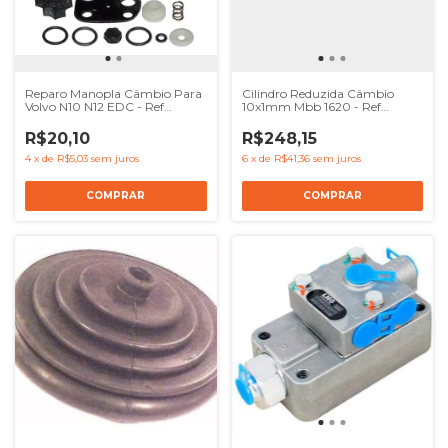
Reparo Manopla Câmbio Para
Cilindro Reduzida Câmbio
Volvo N10 N12 EDC - Ref
10x1mm Mbb 1620 - Ref
1655981
3843537055
R$20,10
R$248,15
4
x
de
R$5,03
sem juros
6
x
de
R$41,36
sem juros