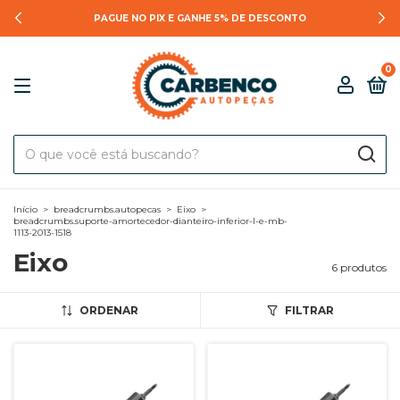
PAGUE NO PIX E GANHE 5% DE DESCONTO
0
Início
>
breadcrumbs.autopecas
>
Eixo
>
breadcrumbs.suporte-amortecedor-dianteiro-inferior-l-e-mb-
1113-2013-1518
Eixo
6 produtos
ORDENAR
FILTRAR