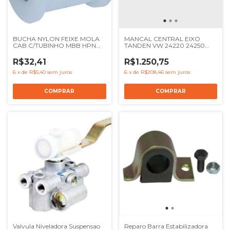
BUCHA NYLON FEIXE MOLA
MANCAL CENTRAL EIXO
CAB.C/TUBINHO MBB HPN
TANDEN VW 24220 24250
1317 1618 1620 A 1935 - REF
26300 26220 26260 31260
3843177051
31310 26310 - REF 2RR512385
R$32,41
R$1.250,75
6
x
de
R$5,40
sem juros
6
x
de
R$208,46
sem juros
Valvula Niveladora Suspensao
Reparo Barra Estabilizadora