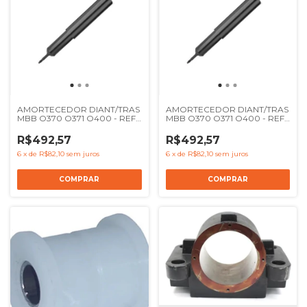
AMORTECEDOR DIANT/TRAS
AMORTECEDOR DIANT/TRAS
MBB O370 O371 O400 - REF
MBB O370 O371 O400 - REF
AC36066 3643267200 54475
AC36066 3643267200 54475
R$492,57
R$492,57
6
x
de
R$82,10
sem juros
6
x
de
R$82,10
sem juros