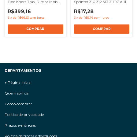
Tipo Knorr Tras. Direita Mbb
Sprinter 310 312 313 311 97 A 11
Onibus O500
R$399,16
R$17,28
6
x
de
R$66,53
sem juros
3
x
de
R$5,76
sem juros
DEPARTAMENTOS
↑ Página inicial
Quem somos
Como comprar
Política de privacidade
Prazos e entregas
Política de trocas e devoluções