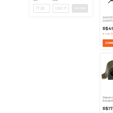
APLICAR
AMOR
DIANT
O370 
REF A
R$49
36432
6
x
de
R
Reparo
Estabil
310 312
R$17