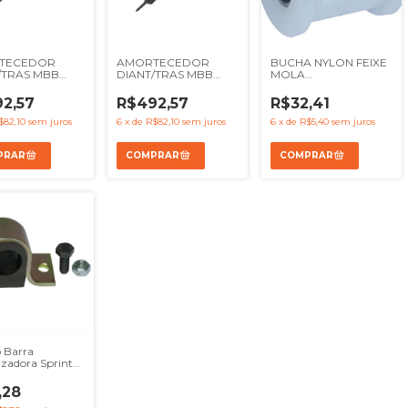
TECEDOR
AMORTECEDOR
BUCHA NYLON FEIXE
/TRAS MBB
DIANT/TRAS MBB
MOLA
O371 O400 -
O370 O371 O400 -
CAB.C/TUBINHO MBB
C36066
REF AC36066
HPN 1317 1618 1620 A
2,57
R$492,57
R$32,41
67200 54475
3643267200 54475
1935 - REF 3843177051
$82,10
sem juros
6
x
de
R$82,10
sem juros
6
x
de
R$5,40
sem juros
 Barra
izadora Sprinter
 313 311 97 A 11
,28