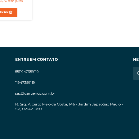
$5,76
sem juros
ENTRE EM CONTATO
NE
5511947359119
11947359119
sac@carbenco.com.br
R. Srg. Alberto Melo da Costa, 146 - Jardim JapaoSão Paulo -
SP, 02142-050