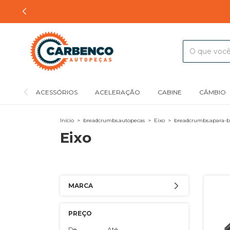
ACESSÓRIOS
ACELERAÇÃO
CABINE
CÂMBIO
Início
>
breadcrumbs.autopecas
>
Eixo
>
breadcrumbs.apara-b
Eixo
MARCA
PREÇO
De
Até