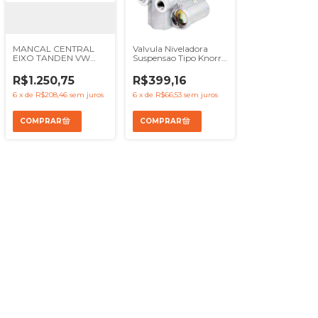
MANCAL CENTRAL
Valvula Niveladora
EIXO TANDEN VW
Suspensao Tipo Knorr
24220 24250 26300
Tras. Direita Mbb
26220 26260 31260
Onibus O500
R$1.250,75
R$399,16
31310 26310 - REF
2RR512385
6
x
de
R$208,46
sem juros
6
x
de
R$66,53
sem juros