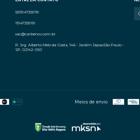
5511947359119
11947359119
sac@carbenco.com.br
R. Srg. Alberto Melo da Costa, 146 - Jardim JapaoSão Paulo -
SP, 02142-050
Meios de envio