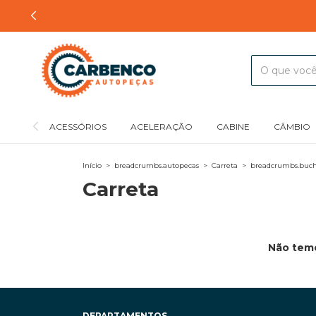
ACESSÓRIOS
ACELERAÇÃO
CABINE
CÂMBIO
Início
>
breadcrumbs.autopecas
>
Carreta
>
breadcrumbs.bucha
Carreta
Não temo
DEPARTAMENTOS