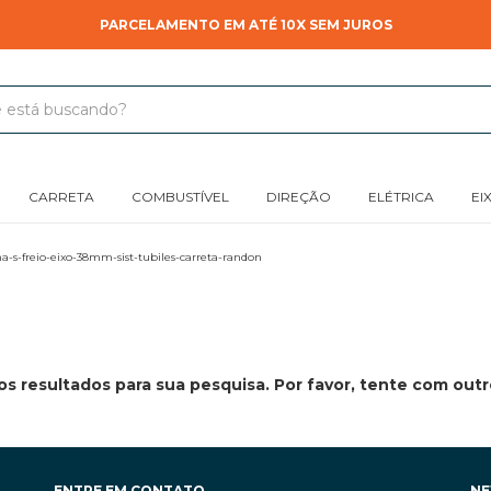
PARCELAMENTO EM ATÉ 10X SEM JUROS
CARRETA
COMBUSTÍVEL
DIREÇÃO
ELÉTRICA
EI
-s-freio-eixo-38mm-sist-tubiles-carreta-randon
s resultados para sua pesquisa. Por favor, tente com outros
ENTRE EM CONTATO
NE