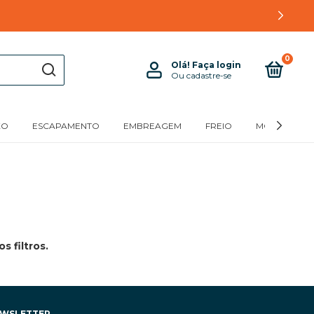
0
Olá!
Faça login
Ou cadastre-se
XO
ESCAPAMENTO
EMBREAGEM
FREIO
MOTOR
 filtros.
WSLETTER