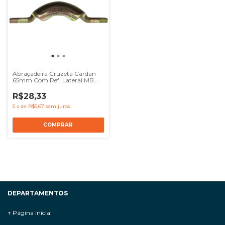
Abraçadeira Cruzeta Cardan
65mm Com Ref. Lateral MB
1618 1620 1720 1218 VW 16220
23220 - Ref TMG521151
R$28,33
5
x
de
R$5,67
sem juros
DEPARTAMENTOS
↑ Página inicial