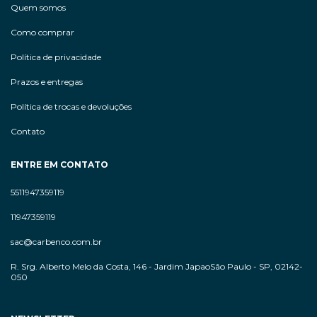
Quem somos
Como comprar
Política de privacidade
Prazos e entregas
Política de trocas e devoluções
Contato
ENTRE EM CONTATO
5511947359119
11947359119
sac@carbenco.com.br
R. Srg. Alberto Melo da Costa, 146 - Jardim JapaoSão Paulo - SP, 02142-
050