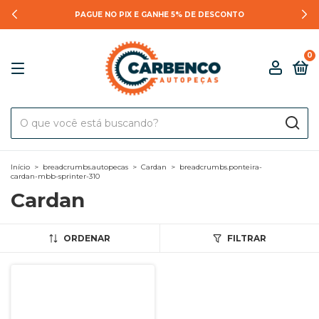
PAGUE NO PIX E GANHE 5% DE DESCONTO
0
Início
>
breadcrumbs.autopecas
>
Cardan
>
breadcrumbs.ponteira-
cardan-mbb-sprinter-310
Cardan
ORDENAR
FILTRAR