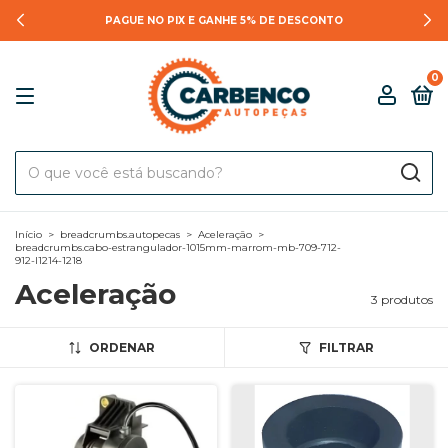
PAGUE NO PIX E GANHE 5% DE DESCONTO
0
Início
>
breadcrumbs.autopecas
>
Aceleração
>
breadcrumbs.cabo-estrangulador-1015mm-marrom-mb-709-712-
912-l1214-1218
Aceleração
3 produtos
ORDENAR
FILTRAR