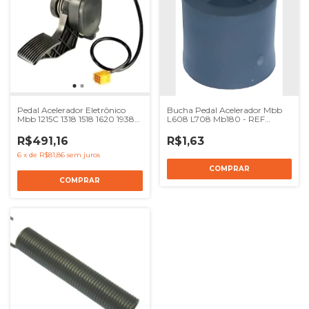
Pedal Acelerador Eletrônico
Bucha Pedal Acelerador Mbb
Mbb 1215C 1318 1518 1620 1938S
L608 L708 Mb180 - REF
2633 ÔNIBUS OF1722 OF1721
3193010150
OF1724 OF1730 OH1621 -
R$491,16
R$1,63
6963007004
6
x
de
R$81,86
sem juros